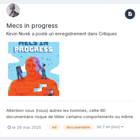
Mecs in progress
Kevin Nivek
a posté un enregistrement dans
Critiques
Attention vous (nous) autres les hommes, cette BD
documentaire risque de titiller certains comportements ou même
idéaux mis en pratique dans la vie de tous les jours ! Que ce soit
(et 2 en plus)
le 26 mai 2025
bd
documentaire
du domaine conscient ou inconscient, le travail de ce duo
d'auteures va bousculer plus de 2000 ans d'héritage de