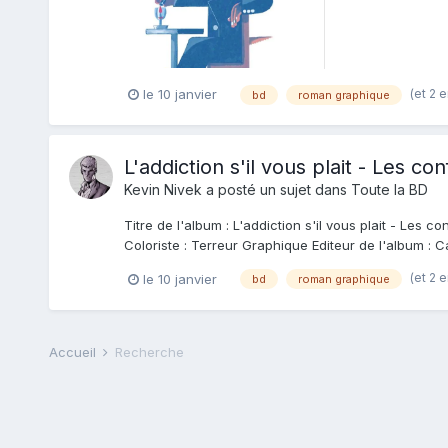
(et 2 
le 10 janvier
bd
roman graphique
L'addiction s'il vous plait - Les c
Kevin Nivek
a posté un sujet dans
Toute la BD
Titre de l'album : L'addiction s'il vous plait - Les
Coloriste : Terreur Graphique Editeur de l'album : C
(et 2 
le 10 janvier
bd
roman graphique
Accueil
Recherche