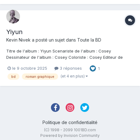
voici de retour...
Yiyun
Kevin Nivek
a posté un sujet dans
Toute la BD
Titre de l'album : Yiyun Scenariste de l'album : Cosey
Dessinateur de l'album : Cosey Coloriste : Cosey Editeur de
l'album : Le Lombard Note : Résumé de l'album : Années 90 au
le 9 octobre 2025
3 réponses
1
Pays d'Enhaut, Alpes vaudoises. Urs, 14 ans, croit reconnaître,
parmi des élèves venus d'Angleter...
(et 4 en plus)
bd
roman graphique
Politique de confidentialité
(C) 1998 - 2099 1001BD.com
Powered by Invision Community