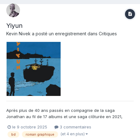
Yiyun
Kevin Nivek
a posté un enregistrement dans
Critiques
Après plus de 40 ans passés en compagnie de la saga
Jonathan au fil de 17 albums et une saga clôturée en 2021,
Cosey retrouve ses univers de montagnes, de mystères et
le 9 octobre 2025
3 commentaires
d'Asie ! Il était déjà venu dans les Alpes suisses avec le
(et 4 en plus)
bd
roman graphique
formidable A la recherche de Peter Pan (Le Lombard), nous