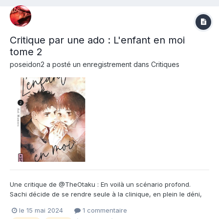
Critique par une ado : L'enfant en moi
tome 2
poseidon2
a posté un enregistrement dans
Critiques
Une critique de @TheOtaku : En voilà un scénario profond.
Sachi décide de se rendre seule à la clinique, en plein le déni,
mais à l'instant où elle entend les battements du cœur de
le 15 mai 2024
1 commentaire
l'embryon en elle, elle ne sait plus. Il ne reste plus que 3