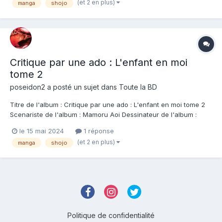
(et 2 en plus)
manga
shojo
semaines à Takara et elle pour prendre une décision mais e...
Critique par une ado : L'enfant en moi
tome 2
poseidon2
a posté un sujet dans
Toute la BD
Titre de l'album : Critique par une ado : L'enfant en moi tome 2
Scenariste de l'album : Mamoru Aoi Dessinateur de l'album :
Mamoru Aoi Coloriste : Editeur de l'album : 404 Graphics Note :
le 15 mai 2024
1 réponse
Résumé de l'album : Alors qu'elle était censée attendre Takara
(et 2 en plus)
manga
shojo
pour aller voir un g...
Politique de confidentialité