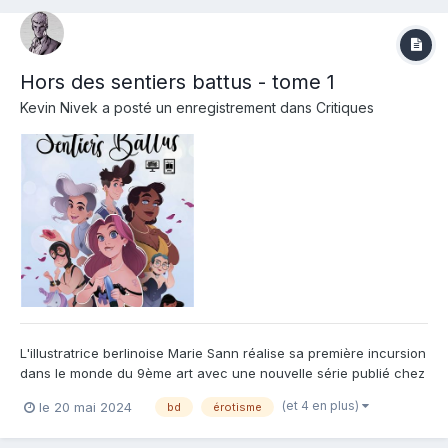
Hors des sentiers battus - tome 1
Kevin Nivek
a posté un enregistrement dans
Critiques
L'illustratrice berlinoise Marie Sann réalise sa première incursion
dans le monde du 9ème art avec une nouvelle série publié chez
Tabou . Ce premier tome est une introduction aux multiples
(et 4 en plus)
le 20 mai 2024
bd
érotisme
découvertes de Lizzy . En effet , elle va au fil de ses rencontres
professionnelles et culturelles , réaliser u...