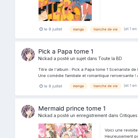
(et 1 en
le 8 juillet
manga
tranche de vie
Pick a Papa tome 1
Nickad
a posté un sujet dans
Toute la BD
Titre de l'album : Pick a Papa tome 1 Scenariste de
Une comédie familiale et romantique renversante ! À
(et 1 en
le 8 juillet
manga
tranche de vie
Mermaid prince tome 1
Nickad
a posté un enregistrement dans
Critiques
Voici une revisit
Heureusement pour