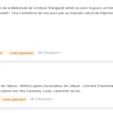
o de la Bibliomule de Cordoue (Dargaud) remet ça avec toujours un imme
musant ! Tout commence de nos jours par un mauvais calcul de trajectoir
..
(et 3 en plus)
d
roman graphique
e de l'album : Wilfrid Lupano Dessinateur de l'album : Léonard Cheminea
n pleine mer des Caraïbes, Louis, canonnier du ba...
(et 3 en plus)
roman graphique