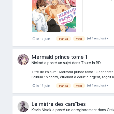
pour pouv...
(et 1 en plus)
le 17 juin
manga
yaoi
Mermaid prince tome 1
Nickad
a posté un sujet dans
Toute la BD
Titre de l'album : Mermaid prince tome 1 Scenariste
l'album : Masami, étudiant à court d'argent, reçoit 
(et 1 en plus)
le 17 juin
manga
yaoi
Le mètre des caraïbes
Kevin Nivek
a posté un enregistrement dans
Crit