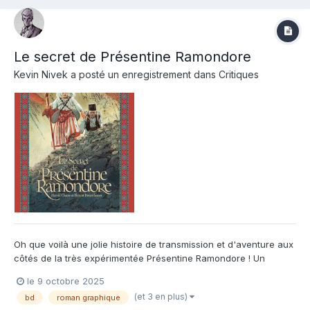
Le secret de Présentine Ramondore
Kevin Nivek
a posté un enregistrement dans
Critiques
Oh que voilà une jolie histoire de transmission et d'aventure aux
côtés de la très expérimentée Présentine Ramondore ! Un
prénom évocateur au sein d'une société qui en a oublié la
le 9 octobre 2025
saveur, bien à l'abri de ce barrage à la confection presque
(et 3 en plus)
bd
roman graphique
magique tant il semble impensable qu'il tienne encore debout...