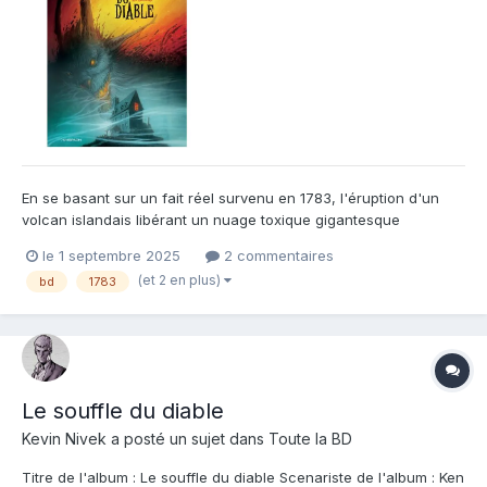
En se basant sur un fait réel survenu en 1783, l'éruption d'un
volcan islandais libérant un nuage toxique gigantesque
parcourant toute l'Europe, l'artiste belge Ken Broeders imagine
le 1 septembre 2025
2 commentaires
ce thriller oppressant. Une auberge isolée tenue par Madeleine,
(et 2 en plus)
bd
1783
femme dure menant ses employés à la baguette, y compri...
Le souffle du diable
Kevin Nivek
a posté un sujet dans
Toute la BD
Titre de l'album : Le souffle du diable Scenariste de l'album : Ken