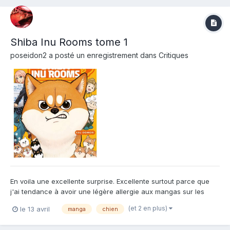
Shiba Inu Rooms tome 1
poseidon2
a posté un enregistrement dans
Critiques
En voila une excellente surprise. Excellente surtout parce que
j'ai tendance à avoir une légère allergie aux mangas sur les
chiens et chats. Les mangas trop "kawai" sur des animaux trop
(et 2 en plus)
le 13 avril
manga
chien
"miignnnooooonnnnnn"... ca a tendance à me gonfler et je ne
dépasse souvent pas 10 pages. Alors que l'a...