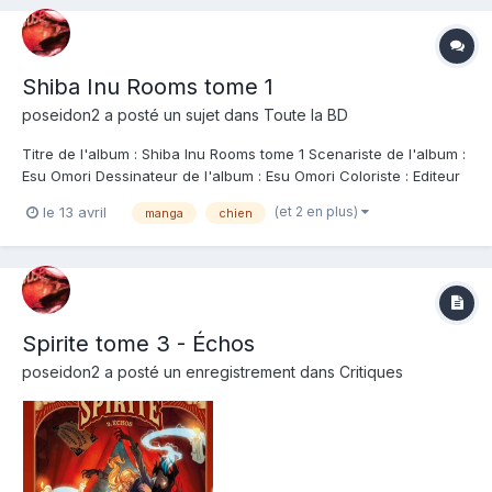
Shiba Inu Rooms tome 1
poseidon2
a posté un sujet dans
Toute la BD
Titre de l'album : Shiba Inu Rooms tome 1 Scenariste de l'album :
Esu Omori Dessinateur de l'album : Esu Omori Coloriste : Editeur
de l'album : Doki-Doki Note : Résumé de l'album : Il suffit parfois
(et 2 en plus)
le 13 avril
manga
chien
d'un fantôme à quatre pattes pour guérir un coeur brisé... Le
manga qui f...
Spirite tome 3 - Échos
poseidon2
a posté un enregistrement dans
Critiques