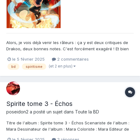
Alors, je vois déjà venir les râleurs : ça y est deux critiques de
Drakoo, deux bonnes notes. C'est forcément exagéré ! Et bien
autant vous dire que... oui un petit peu. Enfin non je dirais plutôt
le 5 février 2025
2 commentaires
que c'est une prime. Une prime aux promesses tenues et à la
(et 2 en plus)
bd
spiritisme
qualité respectées. En effet, j'attend...
Spirite tome 3 - Échos
poseidon2
a posté un sujet dans
Toute la BD
Titre de l'album : Spirite tome 3 - Échos Scenariste de l'album :
Mara Dessinateur de l'album : Mara Coloriste : Mara Editeur de
l'album : Drakoo Note : Résumé de l'album : Les frontières de la
le 5 février 2025
2 réponses