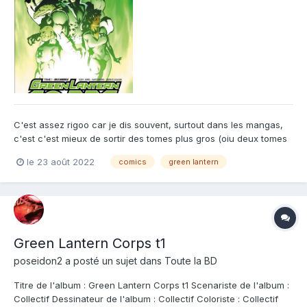
C'est assez rigoo car je dis souvent, surtout dans les mangas,
c'est c'est mieux de sortir des tomes plus gros (oiu deux tomes
en meme temps) car cela permet au lecteur de se faire un
le 23 août 2022
comics
green lantern
meilleur avis. Et bien sûr ce Green lantern Corps, il aurait fallut
faire l'inverse ! En effet, le premier livr...
Green Lantern Corps t1
poseidon2
a posté un sujet dans
Toute la BD
Titre de l'album : Green Lantern Corps t1 Scenariste de l'album :
Collectif Dessinateur de l'album : Collectif Coloriste : Collectif