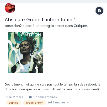
Absolute Green Lantern tome 1
poseidon2
a posté un enregistrement dans
Critiques
Décidément moi qui ne suis pas tout le temps fan des reboot, je
dois bien dire que les albums d'Absolute sont tous (quasiment)
excellent. Et, encore une fois, celui-ci n'en fait pas exception.
le 2 mars
3 commentaires
Comme pour les autres, le travail graphique est de très haute
(et 2 en plus)
comics
green lantern
volée. Je vous laisse baver devant les e...