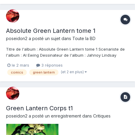
Absolute Green Lantern tome 1
poseidon2
a posté un sujet dans
Toute la BD
Titre de l'album : Absolute Green Lantern tome 1 Scenariste de
l'album : Al Ewing Dessinateur de l'album : Jahnoy Lindsay
Coloriste : Jahnoy Lindsay Editeur de l'album : Urban Comics
le 2 mars
3 réponses
Note : Résumé de l'album : Il se passe quelque chose d'étrange
(et 2 en plus)
comics
green lantern
dans la ville d'Evergreen....
Green Lantern Corps t1
poseidon2
a posté un enregistrement dans
Critiques