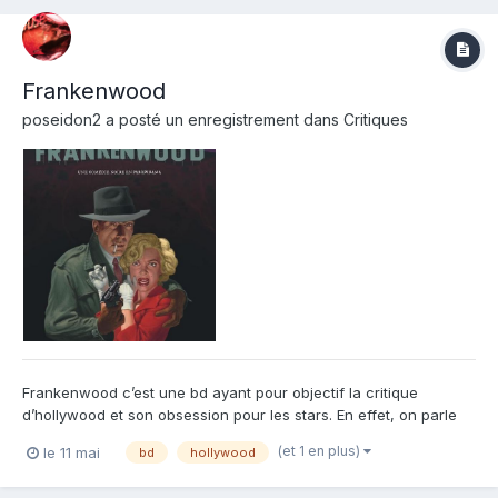
Frankenwood
poseidon2
a posté un enregistrement dans
Critiques
Frankenwood c’est une bd ayant pour objectif la critique
d’hollywood et son obsession pour les stars. En effet, on parle
ici d’un univers où les grands producteurs ont trouvé le moyé de
(et 1 en plus)
le 11 mai
bd
hollywood
cloner les icônes disparues pour répondre à la demande
populaire, Nos auteurs jouent particulièrement bien av...