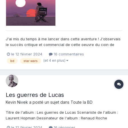
J'ai mis du temps à me lancer dans cette aventure ! J'observais
le succès critique et commercial de cette oeuvre du coin de
l'oeil , envisageant un achat et une lecture dans un avenir
le 12 février 2024
16 commentaires
raisonnable . Puis , mon amour profond pour la saga a fini par
(et 4 en plus)
bd
star wars
prendre le dessus et je me suis lancé dans le grand b...
Les guerres de Lucas
Kevin Nivek
a posté un sujet dans
Toute la BD
Titre de l'album : Les guerres de Lucas Scenariste de l'album :
Laurent Hopman Dessinateur de l'album : Renaud Roche
Coloriste : Renaud Roche Editeur de l'album : Autres
le 12 février 2024
16 réponses