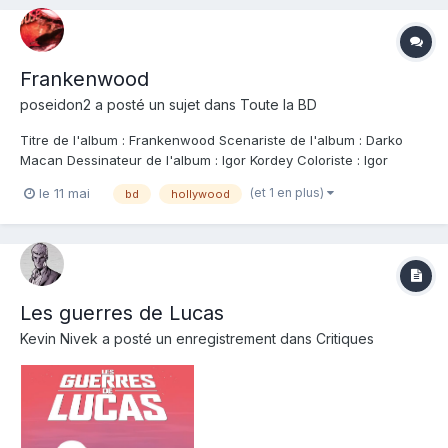
Frankenwood
poseidon2
a posté un sujet dans
Toute la BD
Titre de l'album : Frankenwood Scenariste de l'album : Darko
Macan Dessinateur de l'album : Igor Kordey Coloriste : Igor
Kordey Editeur de l'album : Dupuis Note : Résumé de l'album :
(et 1 en plus)
le 11 mai
bd
hollywood
Los Angeles, 1963. Un détective privé qui ressemble comme
deux gouttes d'eau au légendaire...
Les guerres de Lucas
Kevin Nivek
a posté un enregistrement dans
Critiques