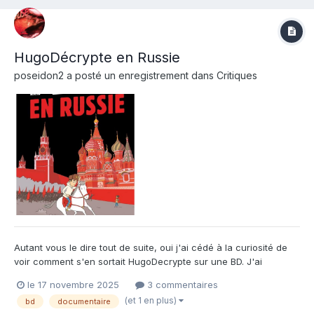
HugoDécrypte en Russie
poseidon2
a posté un enregistrement dans
Critiques
Autant vous le dire tout de suite, oui j'ai cédé à la curiosité de
voir comment s'en sortait HugoDecrypte sur une BD. J'ai
énormément de respect pour ce qu'il fait, que ce soit de la
le 17 novembre 2025
3 commentaires
vulgarisation, du tri ou des vrais articles de fond, j'ai toujours
(et 1 en plus)
bd
documentaire
trouvé ses contenus réfléchis, bien réalisés...