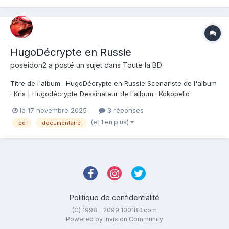
HugoDécrypte en Russie
poseidon2
a posté un sujet dans
Toute la BD
Titre de l'album : HugoDécrypte en Russie Scenariste de l'album
: Kris | Hugodécrypte Dessinateur de l'album : Kokopello
Coloriste : Kokopello Editeur de l'album : Autres Editeurs/Auto
le 17 novembre 2025
3 réponses
editions Note : Résumé de l'album : Pour la première fois
(et 1 en plus)
bd
documentaire
HugoDécrypte raconte en BD un...
Politique de confidentialité
(C) 1998 - 2099 1001BD.com
Powered by Invision Community