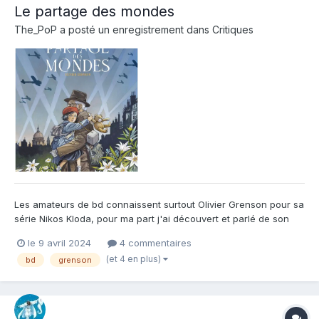
Le partage des mondes
The_PoP
a posté un enregistrement dans
Critiques
Les amateurs de bd connaissent surtout Olivier Grenson pour sa
série Nikos Kloda, pour ma part j'ai découvert et parlé de son
travail pour La fée assassine. Le partage des mondes est
le 9 avril 2024
4 commentaires
l'ouvrage auquel il s'est consacré depuis. Cette histoire lui tient
(et 4 en plus)
bd
grenson
réellement à coeur puisqu'il l'a réalisé seul mal...