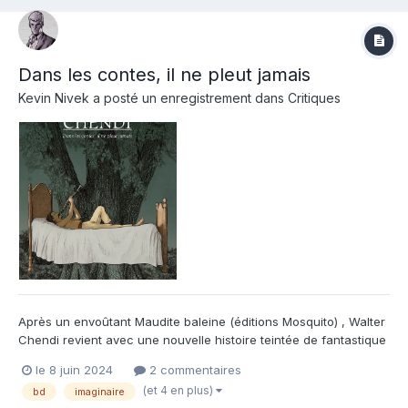
Dans les contes, il ne pleut jamais
Kevin Nivek
a posté un enregistrement dans
Critiques
Après un envoûtant Maudite baleine (éditions Mosquito) , Walter
Chendi revient avec une nouvelle histoire teintée de fantastique
. Nous quittons l'espace maritime pour les montagnes , les
le 8 juin 2024
2 commentaires
villages reculés et les paysages enneigés . On y découvre tout
(et 4 en plus)
bd
imaginaire
d'abord un homme seul , Ersame Deer , errant dans...