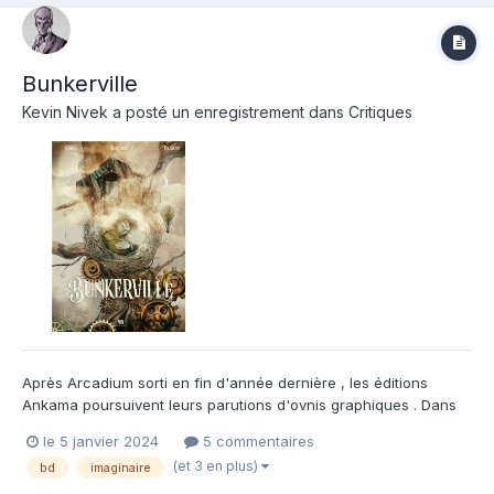
Bunkerville
Kevin Nivek
a posté un enregistrement dans
Critiques
Après Arcadium sorti en fin d'année dernière , les éditions
Ankama poursuivent leurs parutions d'ovnis graphiques . Dans
ce bel ouvrage à la reliure soignée , vous découvrirez
le 5 janvier 2024
5 commentaires
l'aquarelle de Vincenzo Balzano , et ce dernier jouissant d'une
(et 3 en plus)
bd
imaginaire
grande liberté pour mettre en page cet univers onirique , a...