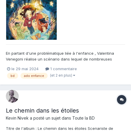
En partant d'une problématique liée à l'enfance , Valentina
Venegoni réalise un scénario dans lequel de nombreuses
personnes pourraient se reconnaître ! En effet , qui parmi vous
le 29 mai 2024
1 commentaire
n'a pas entendu dire une fois par ses parents ou camarades :
(et 2 en plus)
bd
ado enfance
"arrête de rêver et grandi un peu" ou une phrase du même
esp...
Le chemin dans les étoiles
Kevin Nivek
a posté un sujet dans
Toute la BD
Titre de l'album : Le chemin dans les étoiles Scenariste de