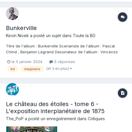
Bunkerville
Kevin Nivek
a posté un sujet dans
Toute la BD
Titre de l'album : Bunkerville Scenariste de l'album : Pascal
Chind , Benjamin Legrand Dessinateur de l'album : Vincenzo
Baldano Coloriste : Vincenzo Baldano Editeur de l'album :
le 5 janvier 2024
5 réponses
Ankama Note : Résumé de l'album : Laurel, un jeune golden boy
(et 3 en plus)
bd
imaginaire
mélancolique, s'enfonce dans l'o...
Le château des étoiles - tome 6 -
L'exposition interplanétaire de 1875
The_PoP
a posté un enregistrement dans
Critiques