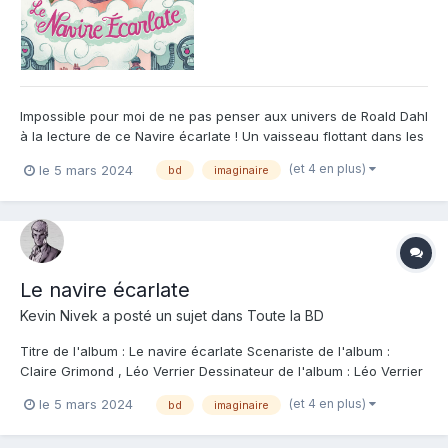
Impossible pour moi de ne pas penser aux univers de Roald Dahl
à la lecture de ce Navire écarlate ! Un vaisseau flottant dans les
airs avec à sa tête un capitaine aux lourds secrets , une
(et 4 en plus)
le 5 mars 2024
bd
imaginaire
exposition de tableaux de la grand-mère de Malo qui va prendre
une tournure surprenante , des personnages virevo...
Le navire écarlate
Kevin Nivek
a posté un sujet dans
Toute la BD
Titre de l'album : Le navire écarlate Scenariste de l'album :
Claire Grimond , Léo Verrier Dessinateur de l'album : Léo Verrier
Coloriste : Editeur de l'album : Jungle Note : Résumé de l'album :
(et 4 en plus)
le 5 mars 2024
bd
imaginaire
Malo aimerait savoir peindre et dessiner aussi bien que sa
grand-mère Zita, u...