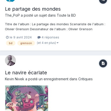
Le partage des mondes
The_PoP
a posté un sujet dans
Toute la BD
Titre de l'album : Le partage des mondes Scenariste de l'album :
Olivier Grenson Dessinateur de l'album : Olivier Grenson
Coloriste : Olivier Grenson Editeur de l'album : Le Lombard Note :
le 9 avril 2024
4 réponses
Résumé de l'album : Septembre 1940. Les bombes de la
(et 4 en plus)
bd
grenson
Luftwaffe ont laissé deux trous...
Le navire écarlate
Kevin Nivek
a posté un enregistrement dans
Critiques