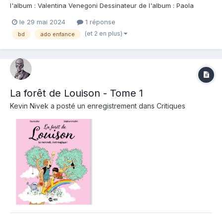
l'album : Valentina Venegoni Dessinateur de l'album : Paola
Amormino Coloriste : Ofride Editeur de l'album : Jungle Note :
le 29 mai 2024
1 réponse
Résumé de l'album : Gaëlle est une enfant qui souffre de
(et 2 en plus)
bd
ado enfance
troubles dissociatifs. Pour suppo...
La forêt de Louison - Tome 1
Kevin Nivek
a posté un enregistrement dans
Critiques