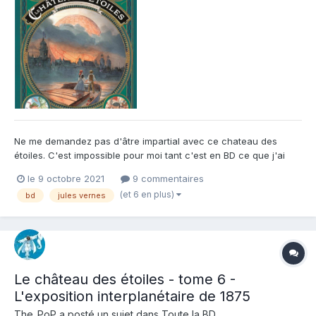
Ne me demandez pas d'âtre impartial avec ce chateau des
étoiles. C'est impossible pour moi tant c'est en BD ce que j'ai
tant aimé lire adolescent en livre. De l'Aventure, du rêve, de
le 9 octobre 2021
9 commentaires
l'exploration, et de la poséie à chaque page, véritable tendresse
(et 6 en plus)
bd
jules vernes
d'Alex Alice pour ses personnages, secondaires comm...
Le château des étoiles - tome 6 -
L'exposition interplanétaire de 1875
The_PoP
a posté un sujet dans
Toute la BD