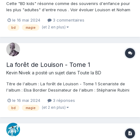
Cette "BD kids" résonne comme des souvenirs d'enfance pour
les plus "adultes" d'entre nous . Voir évoluer Louison et Noham
dans cette forêt malicieuse et s'inventer des histoires est
le 16 mai 2024
3 commentaires
rafraîchissant au possible ! Quel travail sur l'imaginaire des
(et 2 en plus)
bd
magie
enfants , chaque insecte ou végétal peut se transforme...
La forêt de Louison - Tome 1
Kevin Nivek
a posté un sujet dans
Toute la BD
Titre de l'album : La forêt de Louison - Tome 1 Scenariste de
l'album : Elsa Bordier Dessinateur de l'album : Stéphanie Rubini
Coloriste : Stéphanie Rubini Editeur de l'album : Bayard Note :
le 16 mai 2024
3 réponses
Résumé de l'album : Louison passe tous ses mercredis chez sa
(et 2 en plus)
bd
magie
mamie, en compagnie d...