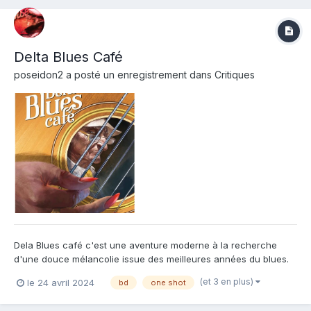
Delta Blues Café
poseidon2
a posté un enregistrement dans
Critiques
Dela Blues café c'est une aventure moderne à la recherche
d'une douce mélancolie issue des meilleures années du blues.
Sous la forme d'un road trip intergénérationnel bien pensé, nos
(et 3 en plus)
le 24 avril 2024
bd
one shot
auteurs livrent un bel hommage à un genre musical trop peu mis
sur le devant de la scène en France. Une bon...