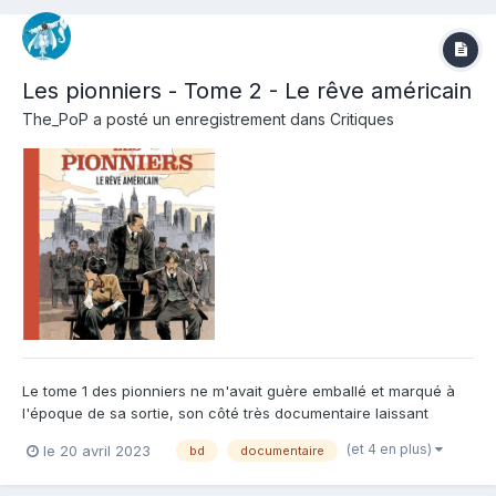
Les pionniers - Tome 2 - Le rêve américain
The_PoP
a posté un enregistrement dans
Critiques
Le tome 1 des pionniers ne m'avait guère emballé et marqué à
l'époque de sa sortie, son côté très documentaire laissant
finalement peu de place à une intrigue vraiment passionnante,
(et 4 en plus)
le 20 avril 2023
bd
documentaire
la technique y prenant une large part. Heureusement sur ce
second tome, Guillaume Dorison nous gratifie de la lutte fé...