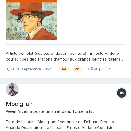
Artiste complet (sculpture, dessin, peinture) , Ernesto Anderle
poursuit ses déclarations d'amour aux grands peintres italiens .
Après un réussi Caravage publié chez Petitàpetit , il réitère
(et 5 en plus)
le 26 septembre 2024
bd
art
l'exercice avec Modigliani pour la rentrée littéraire de l'éditeur
Steinkis. On y retrouve son trait particul...
Modigliani
Kevin Nivek
a posté un sujet dans
Toute la BD
Titre de l'album : Modigliani Scenariste de l'album : Ernesto
Anderle Dessinateur de l'album : Ernesto Anderle Coloriste :