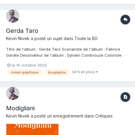
Gerda Taro
Kevin Nivek
a posté un sujet dans
Toute la BD
Titre de l'album : Gerda Taro Scenariste de l'album : Fabrice
Garate Dessinateur de l'album : Sylvain Combrouze Coloriste :
Editeur de l'album : La boite à bulles Note : Résumé de l'album :
le 10 octobre 2025
Le destin de Gerda Taro, pionnière du photojournalisme, figure
(et 5 en plus)
roman graphique
biographie
de la lutte antifas...
Modigliani
Kevin Nivek
a posté un enregistrement dans
Critiques