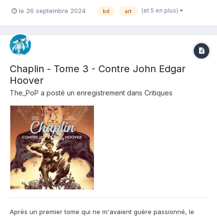
Ernesto Anderle Editeur de l'album : Steinkis Note : Résumé de
(et 5 en plus)
le 26 septembre 2024
bd
art
l'album : Jeanne, fille unique d'Amedeo Modigliani, cherche à
comprendre quel homme éta...
Chaplin - Tome 3 - Contre John Edgar
Hoover
The_PoP
a posté un enregistrement dans
Critiques
Après un premier tome qui ne m'avaient guère passionné, le