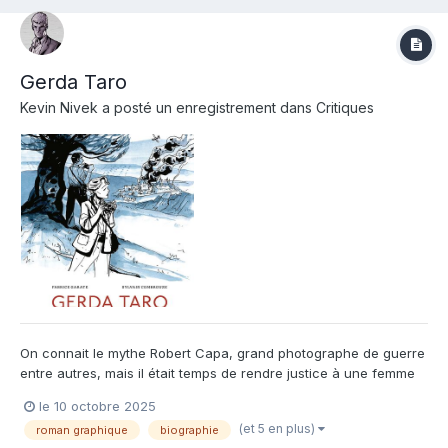
Gerda Taro
Kevin Nivek
a posté un enregistrement dans
Critiques
On connait le mythe Robert Capa, grand photographe de guerre
entre autres, mais il était temps de rendre justice à une femme
l'ayant mis sur orbite, la très avant-gardiste Gerda Taro ! De sa
le 10 octobre 2025
jeunesse dans une Allemagne en pleine montée du nazisme
(et 5 en plus)
roman graphique
biographie
avec les chasses aux juifs, elle y sera même séquestr...