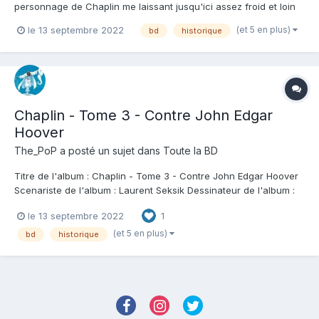
personnage de Chaplin me laissant jusqu'ici assez froid et loin
de l'image que j'avais de lui, le tome 2 avait relancé mon intérêt
(et 5 en plus)
le 13 septembre 2022
bd
historique
pour cette série, ébauchant alors déjà ce tome 3 venu me
réconcilier définitivement avec cette trilogie. En ef...
Chaplin - Tome 3 - Contre John Edgar
Hoover
The_PoP
a posté un sujet dans
Toute la BD
Titre de l'album : Chaplin - Tome 3 - Contre John Edgar Hoover
Scenariste de l'album : Laurent Seksik Dessinateur de l'album :
David Francois Coloriste : David Francois Editeur de l'album : Rue
le 13 septembre 2022
1
de sevres Note : Résumé de l'album : Après avoir connu
ascension fulgurante, su...
(et 5 en plus)
bd
historique