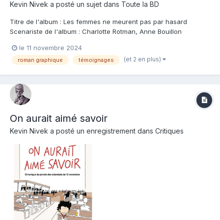
Kevin Nivek
a posté un sujet dans
Toute la BD
Titre de l'album : Les femmes ne meurent pas par hasard
Scenariste de l'album : Charlotte Rotman, Anne Bouillon
Dessinateur de l'album : Lison Ferné Coloriste : Juliette Vaast
le 11 novembre 2024
Editeur de l'album : Steinkis Note : Résumé de l'album : Je ne
(et 2 en plus)
roman graphique
témoignages
défends plus les hommes. Leur viol...
On aurait aimé savoir
Kevin Nivek
a posté un enregistrement dans
Critiques