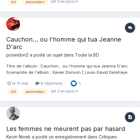
(et 3 en plus)
bd
jeannedarc
Mais pas du tout sur l'angle habituel. On...
Cauchon... ou l'homme qui tua Jeanne
D'arc
poseidon2
a posté un sujet dans
Toute la BD
Titre de l'album : Cauchon... ou l'homme qui tua Jeanne D'arc
Scenariste de l'album : Xavier Dorison | Louis-David Delahaye
Dessinateur de l'album : Joël Parnotte Coloriste : Joël Parnotte
le 11 mai
6 réponses
1
Editeur de l'album : Dargaud Note : Résumé de l'album : 1431. La
France et l'Anglete...
(et 3 en plus)
bd
jeannedarc
Les femmes ne meurent pas par hasard
Kevin Nivek
a posté un enregistrement dans
Critiques