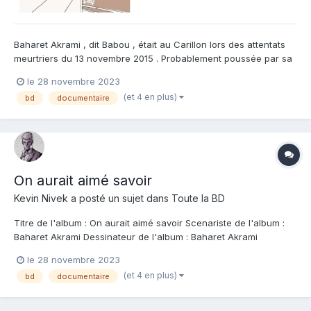
Baharet Akrami , dit Babou , était au Carillon lors des attentats
meurtriers du 13 novembre 2015 . Probablement poussée par sa
vocation d'exercer le métier et d'avocat , ainsi que son statut de
le 28 novembre 2023
témoin , elle s'est constituée partie civil afin d'assister au
(et 4 en plus)
bd
documentaire
procès . Elle délivre un journal quotidien...
On aurait aimé savoir
Kevin Nivek
a posté un sujet dans
Toute la BD
Titre de l'album : On aurait aimé savoir Scenariste de l'album :
Baharet Akrami Dessinateur de l'album : Baharet Akrami
Coloriste : Baharet Akrami Editeur de l'album : Steinkis Note :
le 28 novembre 2023
Résumé de l'album : Septembre 2021, le procès des attentats du
(et 4 en plus)
bd
documentaire
13 novembre 2015 débute à...