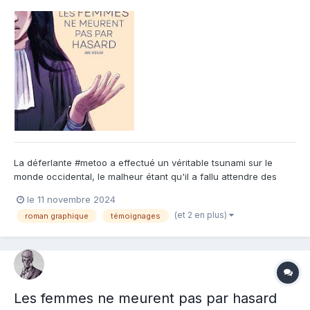
La déferlante #metoo a effectué un véritable tsunami sur le
monde occidental, le malheur étant qu'il a fallu attendre des
années et de nombreux drames pour qu'enfin les langues se
le 11 novembre 2024
délient ! Anne Bouillon fait partie de celles qui ont commencé
(et 2 en plus)
roman graphique
témoignages
leur combat pour la justice des femmes, bien avant l'arri...
Les femmes ne meurent pas par hasard