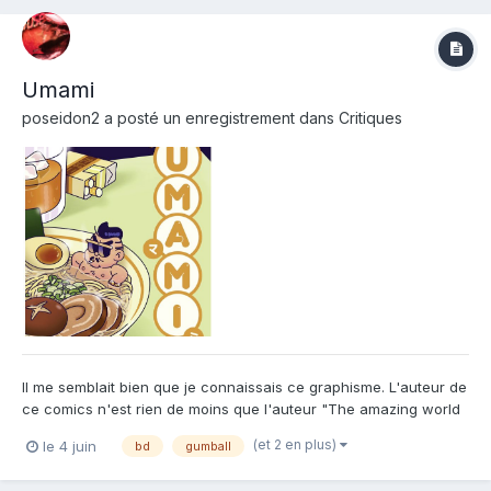
Umami
poseidon2
a posté un enregistrement dans
Critiques
Il me semblait bien que je connaissais ce graphisme. L'auteur de
ce comics n'est rien de moins que l'auteur "The amazing world
of Gumball", l'un des programmes clownesques les plus connus
(et 2 en plus)
le 4 juin
bd
gumball
des années 2010. Si on retrouve le style graphique, ce comics
n'a aucun lien avec Gumball. C'est une déclar...