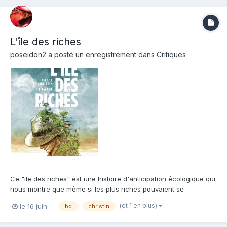
L'île des riches
poseidon2
a posté un enregistrement dans
Critiques
Ce "ile des riches" est une histoire d'anticipation écologique qui
nous montre que même si les plus riches pouvaient se
regrouper et se cacher sur une ile de toutes les excentricités, ils
(et 1 en plus)
le 16 juin
bd
christin
ne pourraient rien contre mère nature si celle-ci se décide à se
rebeller. Une fable écologique plutôt bien...