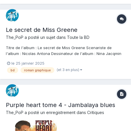
Le secret de Miss Greene
The_PoP
a posté un sujet dans
Toute la BD
Titre de l'album : Le secret de Miss Greene Scenariste de
l'album : Nicolas Antona Dessinateur de l'album : Nina Jacqmin
Coloriste : Nina Jacqmin Editeur de l'album : Le Lombard Note :
le 25 janvier 2025
Résumé de l'album : Jusqu'en 1967, aux États-Unis, toute
(et 3 en plus)
bd
roman graphique
personne ayant une ascendance a...
Purple heart tome 4 - Jambalaya blues
The_PoP
a posté un enregistrement dans
Critiques