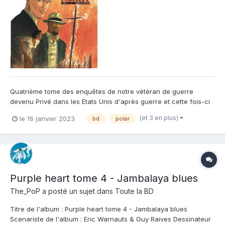
Quatrième tome des enquêtes de notre vétéran de guerre
devenu Privé dans les Etats Unis d'après guerre et cette fois-ci
on va le suivre sur les terres du Klan. L'ambiance de la Louisiane
(et 3 en plus)
le 16 janvier 2023
bd
polar
de ces années là est assez réussie et si la partie graphique des
bd de messieurs Warnauts et Raives n'arrivent pa...
Purple heart tome 4 - Jambalaya blues
The_PoP
a posté un sujet dans
Toute la BD
Titre de l'album : Purple heart tome 4 - Jambalaya blues
Scenariste de l'album : Eric Warnauts & Guy Raives Dessinateur