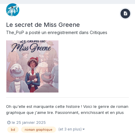
Le secret de Miss Greene
The_PoP
a posté un enregistrement dans
Critiques
Oh qu'elle est marquante cette histoire ! Voici le genre de roman
graphique que j'aime lire. Passionnant, enrichissant et en plus
on y apprend beaucoup d'une période de l'histoire des états
le 25 janvier 2025
unis qu'on ne connait que trop peu. Je me suis régalé à la
(et 3 en plus)
bd
roman graphique
lecture de cette histoire, tournant les pages...