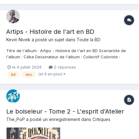
Artips - Histoire de l'art en BD
Kevin Nivek
a posté un sujet dans
Toute la BD
Titre de l'album : Artips - Histoire de l'art en BD Scenariste de
l'album : Céka Dessinateur de l'album : Collectif Coloriste :
Collectif Editeur de l'album : Petit à petit Note : Résumé de
le 4 juillet 2024
2 réponses
l'album : Quinze anecdotes incroyables de l'Histoire de l'Art
(et 6 en plus)
bd
doc
restituées en BD pour...
Le boiseleur - Tome 2 - L'esprit d'Atelier
The_PoP
a posté un enregistrement dans
Critiques