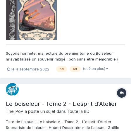
Soyons honnête, ma lecture du premier tome du Boiseleur
m'avait laissé un souvenir mitigé : bon sans être mémorable (
voir le lien de la chronique ici : Et ce tome 2 vient me rappeler
(et 2 en plus)
le 4 septembre 2022
bd
art
pourquoi il faut toujours se laisser tenter par une histoire, fusse-
t-elle sur un sujet qui à priori ne vous...
Le boiseleur - Tome 2 - L'esprit d'Atelier
The_PoP
a posté un sujet dans
Toute la BD
Titre de l'album : Le boiseleur - Tome 2 - L'esprit d'Atelier
Scenariste de l'album : Hubert Dessinateur de l'album : Gaëlle