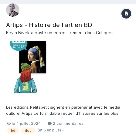
Artips - Histoire de l'art en BD
Kevin Nivek
a posté un enregistrement dans
Critiques
Les éditions Petitàpetit signent en partenariat avec le média
culturel Artips ce formidable recueil d'histoires sur les plus
grands artistes de notre histoire . Ainsi , au fil de ces 96 pages
le 4 juillet 2024
2 commentaires
que vous ne verrez pas passer , défilent sous vos yeux Vinci ,
(et 6 en plus)
bd
doc
Le bernin , Vermeer , Chardin , Vigée Le Brun...