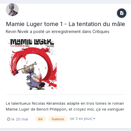
Mamie Luger tome 1 - La tentation du mâle
Kevin Nivek
a posté un enregistrement dans
Critiques
Le talentueux Nicolas Kéramidas adapte en trois tomes le roman
Mamie Luger de Benoït Philippon, et croyez moi, ça va swinguer
à l'image de cette couverture sanguinolente ! Tout commence
(et 3 en plus)
le 20 mai
bd
humour
par une fusillade entre une mémé et les forces de l'ordre dans
un petit hameau sans histoires. La mamie belliqueus...