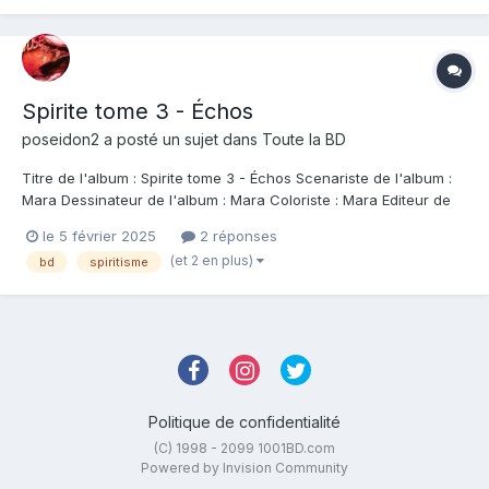
Spirite tome 3 - Échos
poseidon2
a posté un sujet dans
Toute la BD
Titre de l'album : Spirite tome 3 - Échos Scenariste de l'album :
Mara Dessinateur de l'album : Mara Coloriste : Mara Editeur de
l'album : Drakoo Note : Résumé de l'album : Les frontières de la
le 5 février 2025
2 réponses
réalité se brouillent quand l'amour et la mort s'entremêlent...
(et 2 en plus)
bd
spiritisme
Maine, 1906: An...
Politique de confidentialité
(C) 1998 - 2099 1001BD.com
Powered by Invision Community