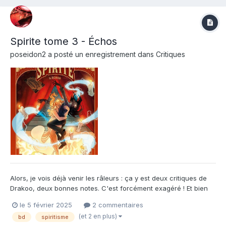
Spirite tome 3 - Échos
poseidon2
a posté un enregistrement dans
Critiques
Alors, je vois déjà venir les râleurs : ça y est deux critiques de
Drakoo, deux bonnes notes. C'est forcément exagéré ! Et bien
autant vous dire que... oui un petit peu. Enfin non je dirais plutôt
le 5 février 2025
2 commentaires
que c'est une prime. Une prime aux promesses tenues et à la
(et 2 en plus)
bd
spiritisme
qualité respectées. En effet, j'attend...