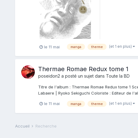
un...
(et 1 en plus)
le 11 mai
manga
therme
Thermae Romae Redux tome 1
poseidon2
a posté un sujet dans
Toute la BD
Titre de l'album : Thermae Romae Redux tome 1 Scen
Labaere | Ryoko Sekiguchi Coloriste : Editeur de l'a
(et 1 en plus)
le 11 mai
manga
therme
Accueil
Recherche