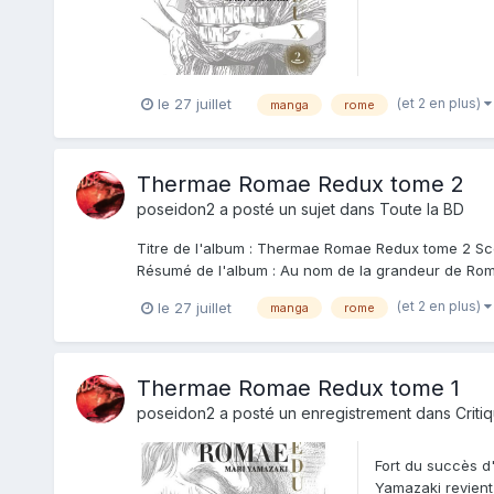
(et 2 en plus)
le 27 juillet
manga
rome
Thermae Romae Redux tome 2
poseidon2
a posté un sujet dans
Toute la BD
Titre de l'album : Thermae Romae Redux tome 2 Scen
Résumé de l'album : Au nom de la grandeur de Rome,
(et 2 en plus)
le 27 juillet
manga
rome
Thermae Romae Redux tome 1
poseidon2
a posté un enregistrement dans
Criti
Fort du succès d'
Yamazaki revient 