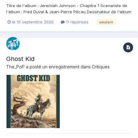
Titre de l'album : Jeremiah Johnson - Chapitre 1 Scenariste de
l'album : Fred Duval & Jean-Pierre Pécau Dessinateur de l'album
: Jack Jadson Coloriste : Nurya Sayago Editeur de l'album : Soleil
le 15 septembre 2020
11 réponses
western
Note : Résumé de l'album : Tout le monde connaît Jeremiah
Johnson sous les trai...
Ghost Kid
The_PoP
a posté un enregistrement dans
Critiques