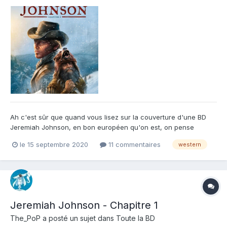
Ah c'est sûr que quand vous lisez sur la couverture d'une BD
Jeremiah Johnson, en bon européen qu'on est, on pense
forcément au héros du film. Film magistral d'ailleurs qui a su
le 15 septembre 2020
11 commentaires
western
marquer les esprits lors de sa sortie. Bon et bien oubliez tout lien
possible entre ces deux héros dans un premier temps....
Jeremiah Johnson - Chapitre 1
The_PoP
a posté un sujet dans
Toute la BD