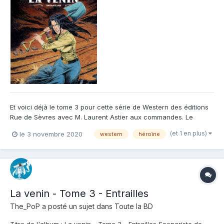
Et voici déjà le tome 3 pour cette série de Western des éditions
Rue de Sèvres avec M. Laurent Astier aux commandes. Le
rythme de parution est très soutenu pour selon qu'il s'agit d'une
(et 1 en plus)
le 3 novembre 2020
western
héroïne
série dessinée et scénarisée par un seul auteur. Chapeau bas
donc, et ce d'autant plus que la qualité semble encor...
La venin - Tome 3 - Entrailles
The_PoP
a posté un sujet dans
Toute la BD