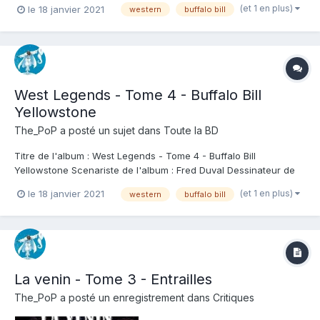
(et 1 en plus)
le 18 janvier 2021
western
buffalo bill
format one shot de la bd, ils ont choisi de nous les présenter à
travers un moment de leur vie. Ici dans ce tome 4 on v...
West Legends - Tome 4 - Buffalo Bill
Yellowstone
The_PoP
a posté un sujet dans
Toute la BD
Titre de l'album : West Legends - Tome 4 - Buffalo Bill
Yellowstone Scenariste de l'album : Fred Duval Dessinateur de
l'album : Andrea Fattori Coloriste : Cordurié Editeur de l'album :
(et 1 en plus)
le 18 janvier 2021
western
buffalo bill
Soleil Note : Résumé de l'album : Cody est le meilleur chasseur
de bisons de l'Ouest et...
La venin - Tome 3 - Entrailles
The_PoP
a posté un enregistrement dans
Critiques