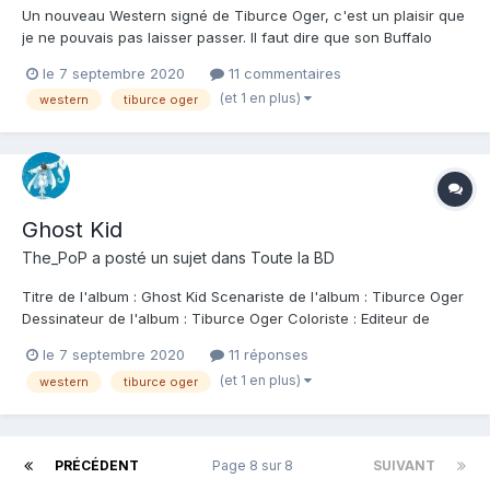
Un nouveau Western signé de Tiburce Oger, c'est un plaisir que
je ne pouvais pas laisser passer. Il faut dire que son Buffalo
Runner reste pour moi une sacrée référence, et que les
le 7 septembre 2020
11 commentaires
intégrales de Gorn trônent dans ma bibliothèque un peu plus
(et 1 en plus)
western
tiburce oger
loin. Alors si je rajoute que j'ai été éduqué au milieu de...
Ghost Kid
The_PoP
a posté un sujet dans
Toute la BD
Titre de l'album : Ghost Kid Scenariste de l'album : Tiburce Oger
Dessinateur de l'album : Tiburce Oger Coloriste : Editeur de
l'album : Grand Angle Note : Résumé de l'album : Hiver 1895, un
le 7 septembre 2020
11 réponses
vieux cow-boy entreprend un long voyage pour retrouver sa fille
(et 1 en plus)
western
tiburce oger
inconnue. A ses c...
PRÉCÉDENT
Page 8 sur 8
SUIVANT