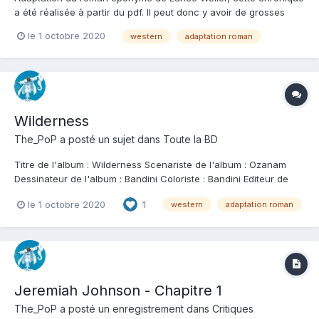
a été réalisée à partir du pdf. Il peut donc y avoir de grosses
différences de ressentis graphiques entre la lecture du pdf et
le 1 octobre 2020
western
adaptation roman
celle de l'ouvrage. Je tiens à souligner l'excellent travail éditorial
de la maison Soleil avec cette prise...
Wilderness
The_PoP
a posté un sujet dans
Toute la BD
Titre de l'album : Wilderness Scenariste de l'album : Ozanam
Dessinateur de l'album : Bandini Coloriste : Bandini Editeur de
l'album : Soleil Note : Résumé de l'album : 1899. Abel Truman,
le 1 octobre 2020
1
western
adaptation roman
vétéran sudiste de la guerre civile américaine, vit entre l'océan,
la montagne et les...
Jeremiah Johnson - Chapitre 1
The_PoP
a posté un enregistrement dans
Critiques