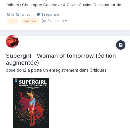
l'album : Christophe Cazenove & Olivier Sulpice Dessinateur de
l'album : Jeanfèvre & Sébastien Lagarrigue Coloriste : Editeur de
le 12 juillet
1 réponse
l'album : Bamboo Note : Résumé de l'album : La brigade du rire
(et 2 en plus)
bd
humour
enquête sur gra...
Supergirl - Woman of tomorrow (édition
augmentée)
poseidon2
a posté un enregistrement dans
Critiques