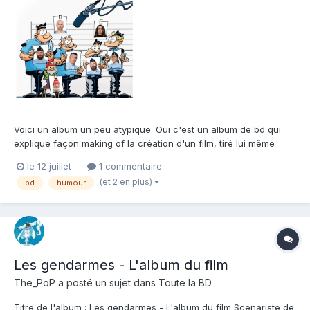
Voici un album un peu atypique. Oui c'est un album de bd qui
explique façon making of la création d'un film, tiré lui même
d'une bd. Le serpent qui se mord la queue ? Pas tant que cela.
le 12 juillet
1 commentaire
Par contre ce sera assurément un dilemme pour les amateurs
(et 2 en plus)
bd
humour
de la série, car il n'y a que peu de nouveaux gags, les...
Les gendarmes - L'album du film
The_PoP
a posté un sujet dans
Toute la BD
Titre de l'album : Les gendarmes - L'album du film Scenariste de