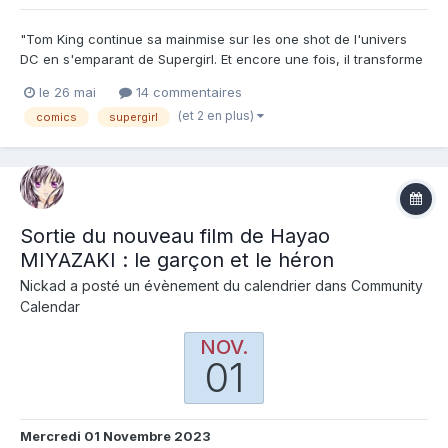
"Tom King continue sa mainmise sur les one shot de l'univers
DC en s'emparant de Supergirl. Et encore une fois, il transforme
le personnage pour nous en présenter une version que l'on a
le 26 mai
14 commentaires
jamais vue. Mais cette fois, il laisse de côté sa narration typique
(et 2 en plus)
comics
supergirl
Tom King pour nous livrer... un vrai roman gra...
Sortie du nouveau film de Hayao
MIYAZAKI : le garçon et le héron
Nickad
a posté un évènement du calendrier dans
Community
Calendar
NOV.
01
Mercredi 01 Novembre 2023