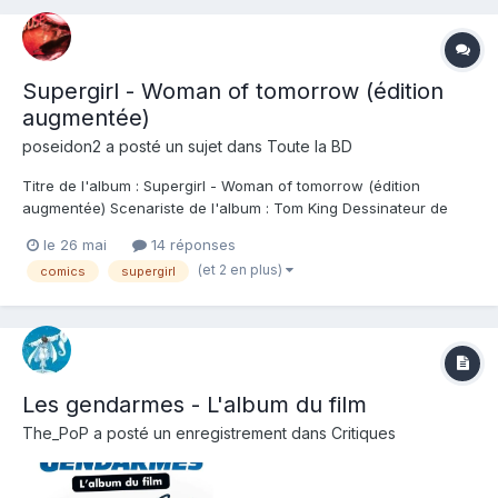
Supergirl - Woman of tomorrow (édition
augmentée)
poseidon2
a posté un sujet dans
Toute la BD
Titre de l'album : Supergirl - Woman of tomorrow (édition
augmentée) Scenariste de l'album : Tom King Dessinateur de
l'album : Bilquis Evely Coloriste : Bilquis Evely Editeur de l'album :
le 26 mai
14 réponses
Urban Comics Note : Résumé de l'album : Kara Zor-El a vécu
(et 2 en plus)
comics
supergirl
bien des aventures épiques...
Les gendarmes - L'album du film
The_PoP
a posté un enregistrement dans
Critiques