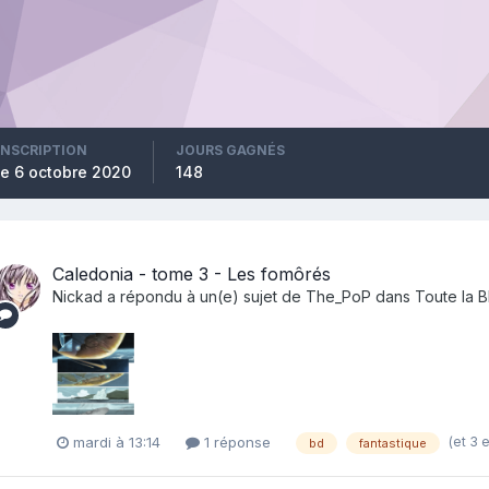
INSCRIPTION
JOURS GAGNÉS
le 6 octobre 2020
148
Caledonia - tome 3 - Les fomôrés
Nickad
a répondu à un(e) sujet de
The_PoP
dans
Toute la 
(et 3 
mardi à 13:14
1 réponse
bd
fantastique