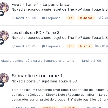
Five ! - Tome 1 - Le pari d'Enzo
Nickad
a répondu à un(e) sujet de
The_PoP
dans
Toute la 
(et 2 e
mardi à 13:09
1 réponse
bd
jeunesse
Les chats en BD - Tome 3
Nickad
a répondu à un(e) sujet de
The_PoP
dans
Toute la 
(et 2 en 
mardi à 13:05
1 réponse
bd
humour
ickad
a commencé à suivre
Semantic error tome 1
lundi à 21:08
Semantic error tome 1
Nickad
a posté un sujet dans
Toute la BD
Titre de l'album : Semantic error tome 1 Scenariste de l'album : 
de l'album : Delcourt - KBooks Note : Résumé de l'album : Lorsq
camarades sur un projet de groupe, il n'hésite pas à les dénonc
(et 1 en plus)
lundi à 21:08
webtoon
étudiants