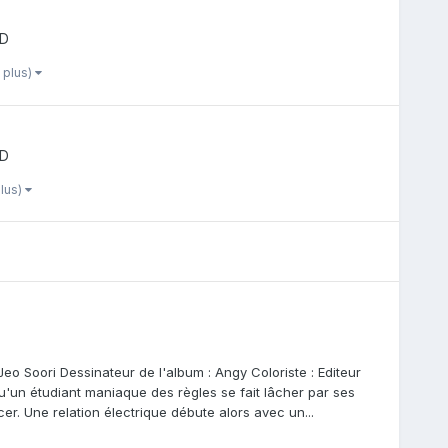
BD
n plus)
BD
plus)
Jeo Soori Dessinateur de l'album : Angy Coloriste : Editeur
u'un étudiant maniaque des règles se fait lâcher par ses
er. Une relation électrique débute alors avec un...