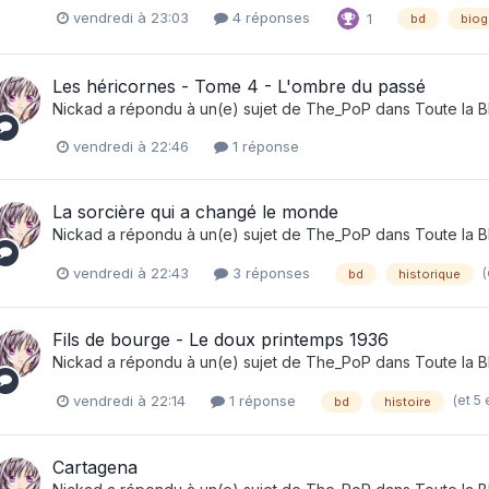
vendredi à 23:03
4 réponses
1
bd
biog
Les héricornes - Tome 4 - L'ombre du passé
Nickad
a répondu à un(e) sujet de
The_PoP
dans
Toute la 
vendredi à 22:46
1 réponse
La sorcière qui a changé le monde
Nickad
a répondu à un(e) sujet de
The_PoP
dans
Toute la 
(
vendredi à 22:43
3 réponses
bd
historique
Fils de bourge - Le doux printemps 1936
Nickad
a répondu à un(e) sujet de
The_PoP
dans
Toute la 
(et 5
vendredi à 22:14
1 réponse
bd
histoire
Cartagena