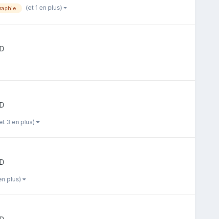
(et 1 en plus)
raphie
BD
BD
et 3 en plus)
BD
 en plus)