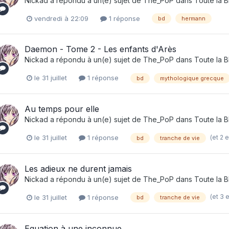
Nickad
a répondu à un(e) sujet de
The_PoP
dans
Toute la 
vendredi à 22:09
1 réponse
bd
hermann
Daemon - Tome 2 - Les enfants d'Arès
Nickad
a répondu à un(e) sujet de
The_PoP
dans
Toute la 
le 31 juillet
1 réponse
bd
mythologique grecque
Au temps pour elle
Nickad
a répondu à un(e) sujet de
The_PoP
dans
Toute la 
(et 2 
le 31 juillet
1 réponse
bd
tranche de vie
Les adieux ne durent jamais
Nickad
a répondu à un(e) sujet de
The_PoP
dans
Toute la 
(et 3 
le 31 juillet
1 réponse
bd
tranche de vie
Equation à une inconnue