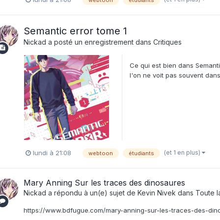
Semantic error tome 1
Nickad
a posté un enregistrement dans
Critiques
Ce qui est bien dans Semanti
l'on ne voit pas souvent dan
(et 1 en plus)
lundi à 21:08
webtoon
étudiants
Mary Anning Sur les traces des dinosaures
Nickad
a répondu à un(e) sujet de
Kevin Nivek
dans
Toute l
https://www.bdfugue.com/mary-anning-sur-les-traces-des-din