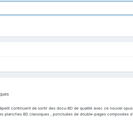
iques
tàpetit continuent de sortir des docu-BD de qualité avec ce nouvel opus
es planches BD classiques , ponctuées de double-pages composées d'im