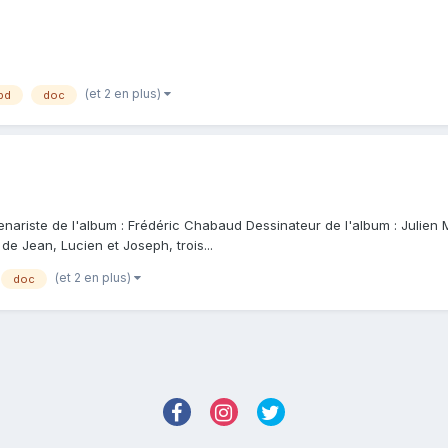
(et 2 en plus)
bd
doc
enariste de l'album : Frédéric Chabaud Dessinateur de l'album : Julien Mo
 de Jean, Lucien et Joseph, trois...
(et 2 en plus)
doc