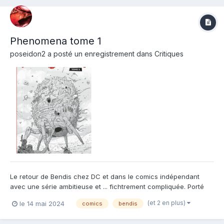
Phenomena tome 1
poseidon2
a posté un enregistrement dans
Critiques
Le retour de Bendis chez DC et dans le comics indépendant
avec une série ambitieuse et ... fichtrement compliquée. Porté
par un dessin de haute volée avec un noir et blanc bien
(et 2 en plus)
le 14 mai 2024
comics
bendis
travaillé, ce nouvel un univers très super dense, très innovant et
suffisamment compliqué pour que l'on ne comprenne quasim...