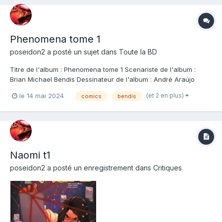
Phenomena tome 1
poseidon2
a posté un sujet dans
Toute la BD
Titre de l'album : Phenomena tome 1 Scenariste de l'album :
Brian Michael Bendis Dessinateur de l'album : André Araújo
Coloriste : Editeur de l'album : Urban Comics Note : Résumé de
(et 2 en plus)
le 14 mai 2024
comics
bendis
l'album : Boldon, jeune garçon en soif d'aventure, débarque
dans la grande ville, le rêve...
Naomi t1
poseidon2
a posté un enregistrement dans
Critiques