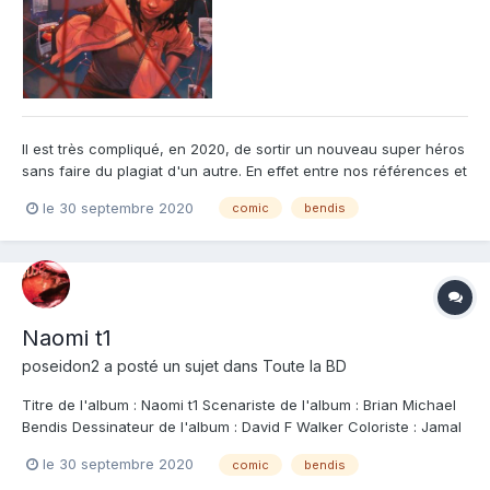
Il est très compliqué, en 2020, de sortir un nouveau super héros
sans faire du plagiat d'un autre. En effet entre nos références et
l'inconscient commun, on retombe toujours sur quelque chose
le 30 septembre 2020
comic
bendis
de déjà-vu. Et bien il faut reconnaître à Bendis d'avoir de
l'imagination car là il a réussi à éviter cet éc...
Naomi t1
poseidon2
a posté un sujet dans
Toute la BD
Titre de l'album : Naomi t1 Scenariste de l'album : Brian Michael
Bendis Dessinateur de l'album : David F Walker Coloriste : Jamal
Campbell Editeur de l'album : Urban Comics Note : Résumé de
le 30 septembre 2020
comic
bendis
l'album : Les habitants d'une petite bourgade du nord-ouest des