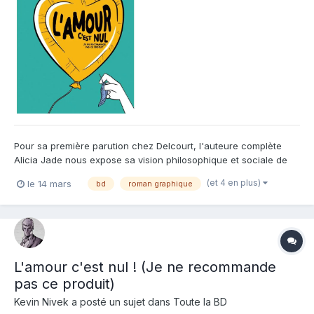
Pour sa première parution chez Delcourt, l'auteure complète
Alicia Jade nous expose sa vision philosophique et sociale de
l'idée du couple hétéro aujourd'hui. Ce rapport humain repose
(et 4 en plus)
le 14 mars
bd
roman graphique
en effet sur un frêle équilibre qu'il appartient aux deux membres
du couple de respecter et surtout, favoriser. Mais...
L'amour c'est nul ! (Je ne recommande
pas ce produit)
Kevin Nivek
a posté un sujet dans
Toute la BD