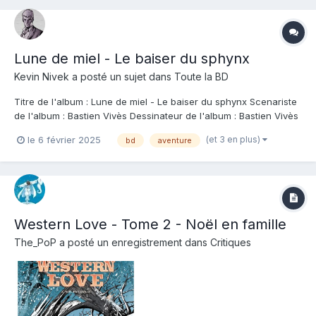
Lune de miel - Le baiser du sphynx
Kevin Nivek
a posté un sujet dans
Toute la BD
Titre de l'album : Lune de miel - Le baiser du sphynx Scenariste
de l'album : Bastien Vivès Dessinateur de l'album : Bastien Vivès
Coloriste : Bastien Vivès Editeur de l'album : Casterman Note :
(et 3 en plus)
le 6 février 2025
bd
aventure
Résumé de l'album : Sophie et Quentin, en vacances sur une île
grecque, sont b...
Western Love - Tome 2 - Noël en famille
The_PoP
a posté un enregistrement dans
Critiques