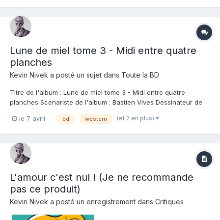
que j'ai eu la chance de visiter l'année dernière ! Plon...
Lune de miel tome 3 - Midi entre quatre
planches
Kevin Nivek
a posté un sujet dans
Toute la BD
Titre de l'album : Lune de miel tome 3 - Midi entre quatre
planches Scenariste de l'album : Bastien Vives Dessinateur de
l'album : Bastien Vives Coloriste : Bastien Vives Editeur de
(et 2 en plus)
le 7 avril
bd
western
l'album : Casterman Note : Résumé de l'album : Quentin
accompagne Sophie à Bruxelles, où el...
L'amour c'est nul ! (Je ne recommande
pas ce produit)
Kevin Nivek
a posté un enregistrement dans
Critiques