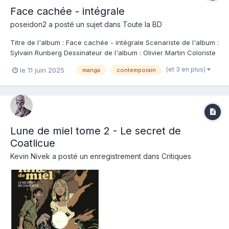
Face cachée - intégrale
poseidon2
a posté un sujet dans
Toute la BD
Titre de l'album : Face cachée - intégrale Scenariste de l'album :
Sylvain Runberg Dessinateur de l'album : Olivier Martin Coloriste
: Editeur de l'album : Futuropolis Note : Résumé de l'album :
(et 3 en plus)
le 11 juin 2025
manga
contemporain
Satoshi travaille comme financier dans une société à Tokyo. Sa
vie est unique...
Lune de miel tome 2 - Le secret de
Coatlicue
Kevin Nivek
a posté un enregistrement dans
Critiques