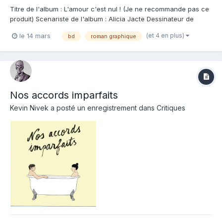
Titre de l'album : L'amour c'est nul ! (Je ne recommande pas ce
produit) Scenariste de l'album : Alicia Jacte Dessinateur de
l'album : Alicia Jacte Coloriste : Alicia Jacte Editeur de l'album :
(et 4 en plus)
le 14 mars
bd
roman graphique
Delcourt Note : Résumé de l'album : À travers le parcours d'une
jeune femme con...
Nos accords imparfaits
Kevin Nivek
a posté un enregistrement dans
Critiques