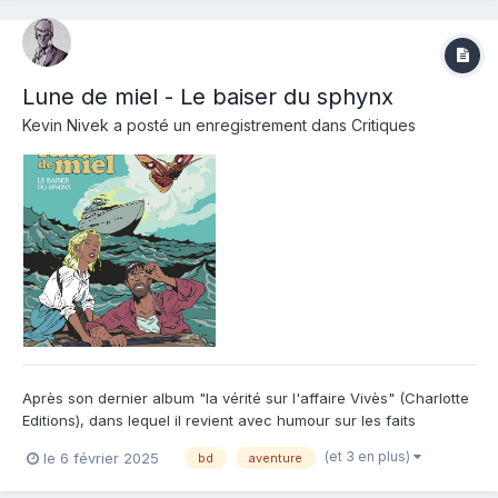
Lune de miel - Le baiser du sphynx
Kevin Nivek
a posté un enregistrement dans
Critiques
Après son dernier album "la vérité sur l'affaire Vivès" (Charlotte
Editions), dans lequel il revient avec humour sur les faits
reprochés et l'impact sur sa vie privée, Bastien Vivès sort chez
(et 3 en plus)
le 6 février 2025
bd
aventure
Casterman un album sonnant comme un hommage au 9ème art.
Doté d'un style graphique très franco-belge années...