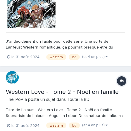
J'ai décidément un faible pour cette série. Une sorte de
Lanfeust Western romantique. ça pourrait presque être du
manga tiens, mais en vrai, on rigole, on tremble un peu pour nos
(et 4 en plus)
le 31 août 2024
western
bd
deux idiots, et on se laisse porter par l'aventure et le souffle de
ce western différent. Ca a du punch, nos héros s...
Western Love - Tome 2 - Noël en famille
The_PoP
a posté un sujet dans
Toute la BD
Titre de l'album : Western Love - Tome 2 - Noël en famille
Scenariste de l'album : Augustin Lebon Dessinateur de l'album :
Augustin Lebon Coloriste : Augustin Lebon Editeur de l'album :
(et 4 en plus)
le 31 août 2024
western
bd
Soleil Note : Résumé de l'album : Gentil et Molly vivent leurs