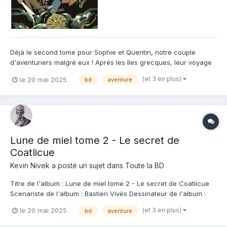
Déjà le second tome pour Sophie et Quentin, notre couple
d'aventuriers malgré eux ! Après les îles grecques, leur voyage
les mène cette fois en Amérique centrale et sans les enfants !
(et 3 en plus)
le 20 mai 2025
bd
aventure
Enfin du repos, car chacun sait que des vacances avec les
enfants, ne sont pas de vraies vacances 😉 Sauf que, notre...
Lune de miel tome 2 - Le secret de
Coatlicue
Kevin Nivek
a posté un sujet dans
Toute la BD
Titre de l'album : Lune de miel tome 2 - Le secret de Coatlicue
Scenariste de l'album : Bastien Vivès Dessinateur de l'album :
Bastien Vivès Coloriste : Brigitte Findakly Editeur de l'album :
(et 3 en plus)
le 20 mai 2025
bd
aventure
Casterman Note : Résumé de l'album : Sophie et Quentin n'ont
décidément pas de ch...