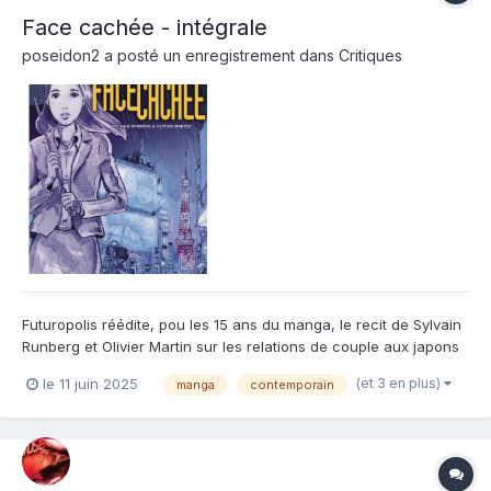
Face cachée - intégrale
poseidon2
a posté un enregistrement dans
Critiques
Futuropolis réédite, pou les 15 ans du manga, le recit de Sylvain
Runberg et Olivier Martin sur les relations de couple aux japons
dans les années 2010. La réédition est très belle avec un format
(et 3 en plus)
le 11 juin 2025
manga
contemporain
souple typé manga vraiment adapté et un ouvrage de qualité qui
tient bien malgré le nombre de pag...