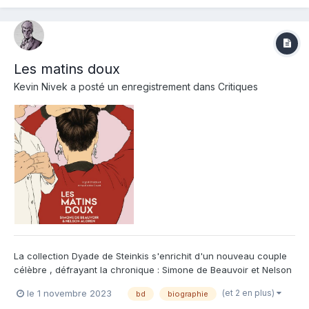
premiers pas en tant que...
Les matins doux
Kevin Nivek
a posté un enregistrement dans
Critiques
La collection Dyade de Steinkis s'enrichit d'un nouveau couple
célèbre , défrayant la chronique : Simone de Beauvoir et Nelson
Algren . En plein débats animés sur la lange française et sa
(et 2 en plus)
le 1 novembre 2023
bd
biographie
richesse , quel joli mot que ce dyade pour définir la relation de