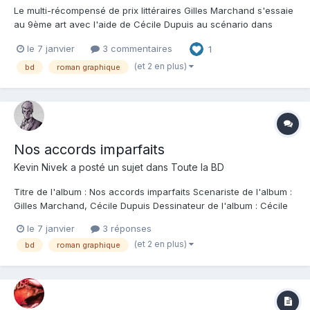
Le multi-récompensé de prix littéraires Gilles Marchand s'essaie
au 9ème art avec l'aide de Cécile Dupuis au scénario dans
cette histoire pas banale de romance teintée de voyage
le 7 janvier
3 commentaires
1
introspectif psychédélique. Lui c'est Anton, chauffeur-livreur qui
semble se perdre dans ses tournées et les nombreuses re...
(et 2 en plus)
bd
roman graphique
Nos accords imparfaits
Kevin Nivek
a posté un sujet dans
Toute la BD
Titre de l'album : Nos accords imparfaits Scenariste de l'album :
Gilles Marchand, Cécile Dupuis Dessinateur de l'album : Cécile
Dupuis Coloriste : Editeur de l'album : Casterman Note : Résumé
le 7 janvier
3 réponses
de l'album : Face A. Anton et Hélène vivent ensemble, dansent
(et 2 en plus)
bd
roman graphique
ensemble, écouten...