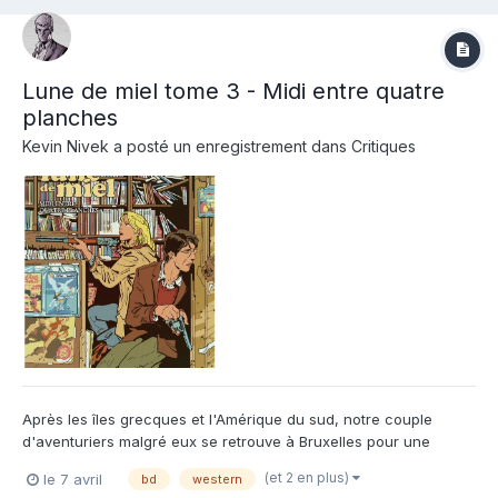
Lune de miel tome 3 - Midi entre quatre
planches
Kevin Nivek
a posté un enregistrement dans
Critiques
Après les îles grecques et l'Amérique du sud, notre couple
d'aventuriers malgré eux se retrouve à Bruxelles pour une
conférence sur les surréalistes. Mais attendez-vous à être
(et 2 en plus)
le 7 avril
bd
western
surpris par la capitale belge, elle ne ressemble en rien à la ville