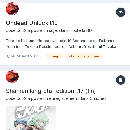
Undead Unluck t10
poseidon2
a posté un sujet dans
Toute la BD
Titre de l'album : Undead Unluck t10 Scenariste de l'album :
Yoshifumi Tozuka Dessinateur de l'album : Yoshifumi Tozuka
Coloriste : Editeur de l'album : Kana Note : Résumé de l'album :
le 24 avril 2023
manga
shonen legendaire
Andy et ses compagnons partent en mission pour secourir Fûko
et éliminer Spring. S'ensu...
Shaman king Star edition t17 (fin)
poseidon2
a posté un enregistrement dans
Critiques