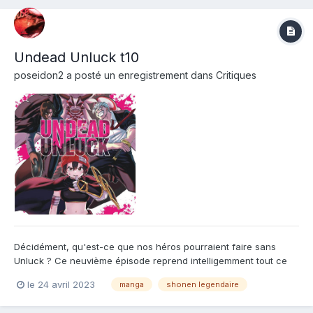
Undead Unluck t10
poseidon2
a posté un enregistrement dans
Critiques
Décidément, qu'est-ce que nos héros pourraient faire sans
Unluck ? Ce neuvième épisode reprend intelligemment tout ce
qui a été commencé et raconté dans les huit premiers pour
le 24 avril 2023
manga
shonen legendaire
amener Unluck au maximum de ces possibilités. Possibilités qui
se trouvent être superbement mis en avant, avec une Unluck...