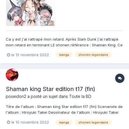
Ca y est j'ai rattrapé mon retard. Après Slam Dunk j'ai rattrapé
mon retard en terminant LE shonen référence : Shaman King. Ce
tome 17 de la star édition marque en effet la fin de la série. Une
le 10 novembre 2022
manga
shonen legendaire
fin qui a fait parler car une fin réécrite plus de 10 ans après la
première fin qui avait été tronqu...
Shaman king Star edition t17 (fin)
poseidon2
a posté un sujet dans
Toute la BD
Titre de l'album : Shaman king Star edition t17 (fin) Scenariste de
l'album : Hiroyuki Takei Dessinateur de l'album : Hiroyuki Takei
Coloriste : Editeur de l'album : Kana Note : Résumé de l'album :
le 10 novembre 2022
manga
shonen legendaire
La jaquette est réversible : un côté "tome 17", l'autre côté "tome