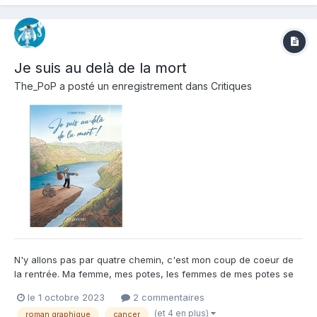
écoutait un peu plus le...
Je suis au delà de la mort
The_PoP
a posté un enregistrement dans
Critiques
N'y allons pas par quatre chemin, c'est mon coup de coeur de
la rentrée. Ma femme, mes potes, les femmes de mes potes se
sont jetés dessus. Pas un ne l'a lâché sans l'avoir fini. Quelques
le 1 octobre 2023
2 commentaires
larmichettes, larmes ou sourires, jamais d'indifférence.
(et 4 en plus)
roman graphique
cancer
Graphiquement c'est fluide, terriblement ex...