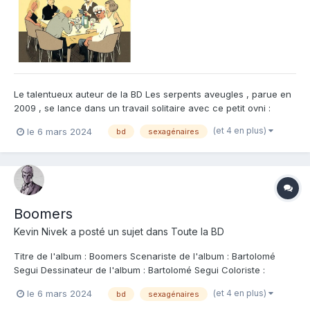
Le talentueux auteur de la BD Les serpents aveugles , parue en
2009 , se lance dans un travail solitaire avec ce petit ovni :
Boomers . Déjà , j'ignorais que les espagnols avaient eux aussi
(et 4 en plus)
le 6 mars 2024
bd
sexagénaires
connu le "baby boom" à la fin de le seconde guerre mondiale ,
Franco étant passé par là ! L'histoire suit donc...
Boomers
Kevin Nivek
a posté un sujet dans
Toute la BD
Titre de l'album : Boomers Scenariste de l'album : Bartolomé
Segui Dessinateur de l'album : Bartolomé Segui Coloriste :
Bartolomé Segui Editeur de l'album : La boite à bulles Note :
(et 4 en plus)
le 6 mars 2024
bd
sexagénaires
Résumé de l'album : Ernesto est à l'aube de la soixantaine et, s'il