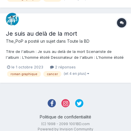
Je suis au delà de la mort
The_PoP
a posté un sujet dans
Toute la BD
Titre de l'album : Je suis au delà de la mort Scenariste de
l'album : L'homme étoilé Dessinateur de l'album : L'homme étoilé
Coloriste : L'homme étoilé Editeur de l'album : Le Lombard Note :
le 1 octobre 2023
2 réponses
Résumé de l'album : Il n'est jamais trop tard pour réaliser ses
(et 4 en plus)
roman graphique
cancer
rêves : après des...
Politique de confidentialité
(C) 1998 - 2099 1001BD.com
Powered by Invision Community