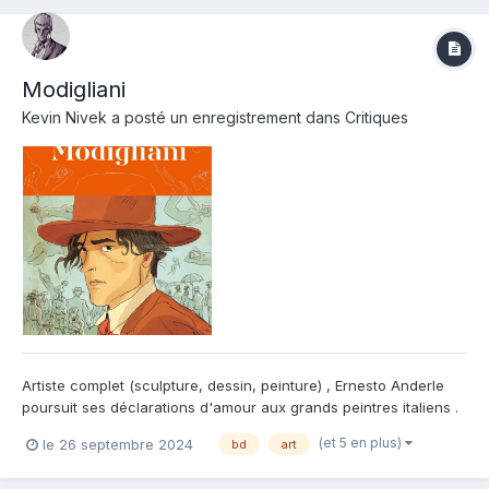
Modigliani
Kevin Nivek
a posté un enregistrement dans
Critiques
Artiste complet (sculpture, dessin, peinture) , Ernesto Anderle
poursuit ses déclarations d'amour aux grands peintres italiens .
Après un réussi Caravage publié chez Petitàpetit , il réitère
(et 5 en plus)
le 26 septembre 2024
bd
art
l'exercice avec Modigliani pour la rentrée littéraire de l'éditeur
Steinkis. On y retrouve son trait particul...