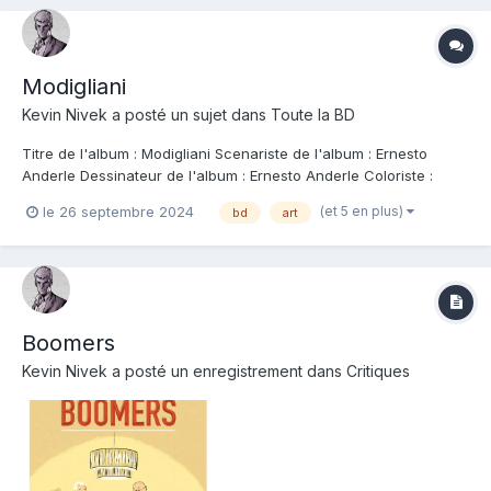
Modigliani
Kevin Nivek
a posté un sujet dans
Toute la BD
Titre de l'album : Modigliani Scenariste de l'album : Ernesto
Anderle Dessinateur de l'album : Ernesto Anderle Coloriste :
Ernesto Anderle Editeur de l'album : Steinkis Note : Résumé de
(et 5 en plus)
le 26 septembre 2024
bd
art
l'album : Jeanne, fille unique d'Amedeo Modigliani, cherche à
comprendre quel homme éta...
Boomers
Kevin Nivek
a posté un enregistrement dans
Critiques