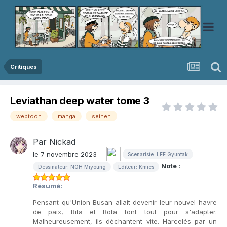
Critiques
Leviathan deep water tome 3
webtoon
manga
seinen
Par
Nickad
le 7 novembre 2023
Scenariste: LEE Gyuntak
Note
:
Dessinateur: NOH Miyoung
Editeur: Kmics
Résumé:
Pensant qu'Union Busan allait devenir leur nouvel havre
de paix, Rita et Bota font tout pour s'adapter.
Malheureusement, ils déchantent vite. Harcelés par un