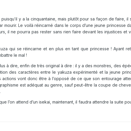
isqu’il y a la cinquantaine, mais plutôt pour sa façon de faire, il s
r mourir. Le voilà réincarné dans le corps d’une jeune princesse d
s, il ne pourra pas rester sans rien faire devant les injustices et v
akuza qui se réincarne et en plus en tant que princesse ! Ayant re
battre le mal !
us à dire, enfin de très original à dire : il y a des monstres, des ép
sition des caractères entre le yakuza expérimenté et la jeune prin
es actions vont donc être à l’opposé de ce que son entourage atte
graphisme est adéquat au genre, sauf peut-être la coupe de chev
.
e l’on attend d’un isekai, maintenant, il faudra attendre la suite po