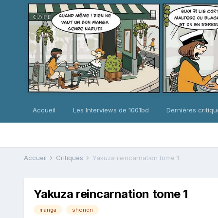
Accueil
Les Interviews de 1001bd
Dernières critiq
Accueil
Critiques
Yakuza reincarnation tome 1
Yakuza reincarnation tome 1
manga
shonen