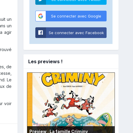
Se connecter avec Google
uit un
ans un
a agir
Se connecter avec Facebook
trouvé
Les previews !
ées, de
cesse,
nd. Le
eux de
ur voir
Preview : La famille Criminy