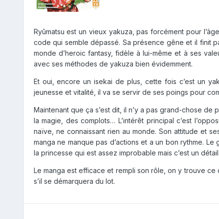
Ryûmatsu est un vieux yakuza, pas forcément pour l’âge pu
code qui semble dépassé. Sa présence gêne et il finit pa
monde d’heroic fantasy, fidèle à lui-même et à ses valeur
avec ses méthodes de yakuza bien évidemment.
Et oui, encore un isekai de plus, cette fois c’est un y
jeunesse et vitalité, il va se servir de ses poings pour com
Maintenant que ça s’est dit, il n’y a pas grand-chose de pl
la magie, des complots… L’intérêt principal c’est l’oppo
naïve, ne connaissant rien au monde. Son attitude et s
manga ne manque pas d’actions et a un bon rythme. Le 
la princesse qui est assez improbable mais c’est un détail
Le manga est efficace et rempli son rôle, on y trouve ce qu
s’il se démarquera du lot.