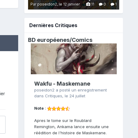
Par poseidon2,
le 12 janvier
11
0
1
Dernières Critiques
BD européenes/
Comics
Wakfu - Maskemane
poseidon2
a posté un enregistrement
ier
dans
Critiques
,
le 24 juillet
Note
:
Apres le tome sur le Roublard
Remington, Ankama lance ensuite une
réédition de l'histoire de Maskemane.