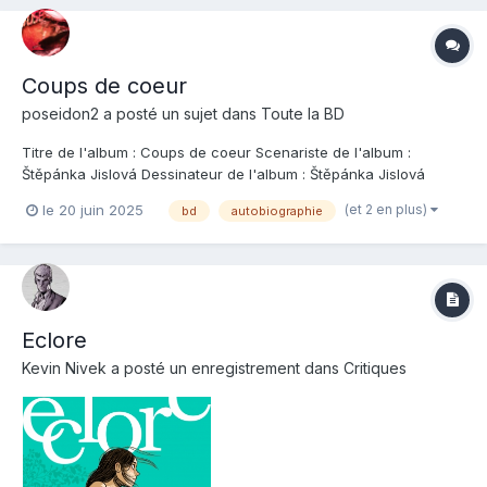
Coups de coeur
poseidon2
a posté un sujet dans
Toute la BD
Titre de l'album : Coups de coeur Scenariste de l'album :
Štěpánka Jislová Dessinateur de l'album : Štěpánka Jislová
Coloriste : Štěpánka Jislová Editeur de l'album : Dargaud Note :
(et 2 en plus)
le 20 juin 2025
bd
autobiographie
Résumé de l'album : D'où vient l'amour ? L'autrice nous emmène
dans une balade très intime...
Eclore
Kevin Nivek
a posté un enregistrement dans
Critiques