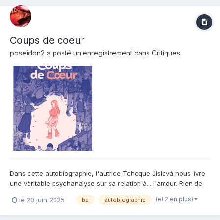
Coups de coeur
poseidon2
a posté un enregistrement dans
Critiques
Dans cette autobiographie, l'autrice Tcheque Jislová nous livre
une véritable psychanalyse sur sa relation à... l'amour. Rien de
moins que ca. Une grande question qui travaille tout le monde
(et 2 en plus)
le 20 juin 2025
bd
autobiographie
mais qui est encore plus prégnant chez Štěpánka vu... ce que
l'on apprend sur son passé. Je ne vous révè...