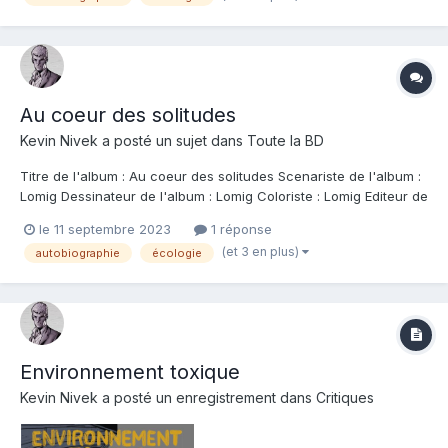
Au coeur des solitudes
Kevin Nivek
a posté un sujet dans
Toute la BD
Titre de l'album : Au coeur des solitudes Scenariste de l'album :
Lomig Dessinateur de l'album : Lomig Coloriste : Lomig Editeur de
l'album : Sarbacane Note : Résumé de l'album : 1867, une scierie
le 11 septembre 2023
1 réponse
tourne à plein régime dans un bruit effroyable quand soudain,
(et 3 en plus)
autobiographie
écologie
des ouvriers c...
Environnement toxique
Kevin Nivek
a posté un enregistrement dans
Critiques