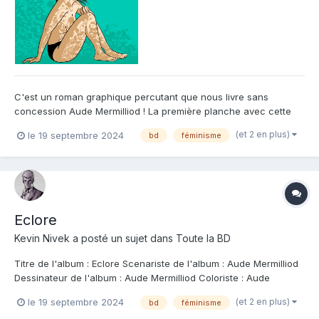
C'est un roman graphique percutant que nous livre sans
concession Aude Mermilliod ! La première planche avec cette
jeune pousse en surface et ses rhizomes bien ancrés sous terre
(et 2 en plus)
le 19 septembre 2024
bd
féminisme
, est très forte dans sa symbolique . Elle représente
vraisemblablement la très jeune Aude sortant une tête à la
découvert...
Eclore
Kevin Nivek
a posté un sujet dans
Toute la BD
Titre de l'album : Eclore Scenariste de l'album : Aude Mermilliod
Dessinateur de l'album : Aude Mermilliod Coloriste : Aude
Mermilliod Editeur de l'album : Casterman Note : Résumé de
(et 2 en plus)
le 19 septembre 2024
bd
féminisme
l'album : « Après Il fallait que je vous le dise, Aude Mermilliod