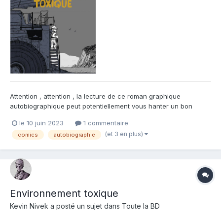
Attention , attention , la lecture de ce roman graphique
autobiographique peut potentiellement vous hanter un bon
moment ! Cette plongée en abîme dans les sables bitumineux
le 10 juin 2023
1 commentaire
canadiens d'une jeune femme est à couper le souffle et la
(et 3 en plus)
comics
autobiographie
chique du capitaine Haddock . Kate Beaton , fraîchement
diplômée en h...
Environnement toxique
Kevin Nivek
a posté un sujet dans
Toute la BD