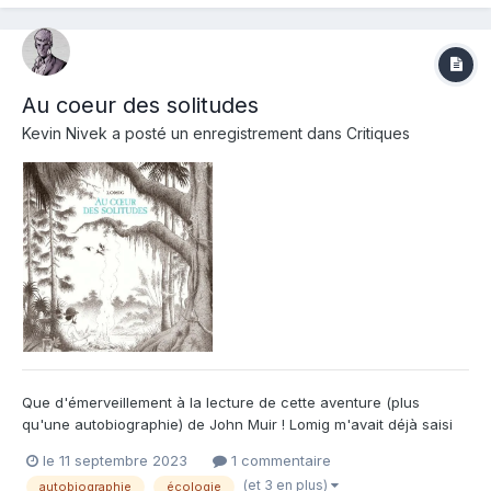
continue dans Éclore, d'...
Au coeur des solitudes
Kevin Nivek
a posté un enregistrement dans
Critiques
Que d'émerveillement à la lecture de cette aventure (plus
qu'une autobiographie) de John Muir ! Lomig m'avait déjà saisi
par la beauté de son dessin avec cette merveille qu'est Dans la
le 11 septembre 2023
1 commentaire
forêt ; il récidive ici avec ce périple dans les gigantesques forêts
(et 3 en plus)
autobiographie
écologie
et montagnes américaines . Son trait fin d'une...