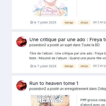
(et 2 en 
le 7 juillet 2024
manga
shojo
Une critique par une ado : Freya 
poseidon2
a posté un sujet dans
Toute la BD
Titre de l'album : Une critique par une ado : Freya t
Note : Résumé de l'album : Quand une jeune fille voi
(et 2 en 
le 7 juillet 2024
manga
shojo
Run to heaven tome 1
poseidon2
a posté un enregistrement dans
Criti
Pffff grosse cla
d'abord avec un c