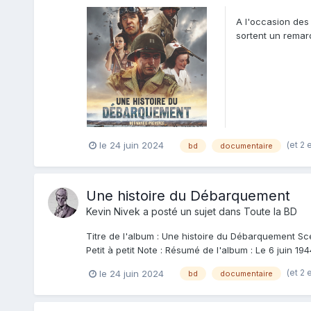
A l'occasion des
sortent un remar
de double-pages e
(et 2 
le 24 juin 2024
bd
documentaire
Une histoire du Débarquement
Kevin Nivek
a posté un sujet dans
Toute la BD
Titre de l'album : Une histoire du Débarquement Scen
Petit à petit Note : Résumé de l'album : Le 6 juin 194
(et 2 
le 24 juin 2024
bd
documentaire