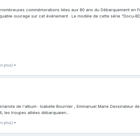
 nombreuses commémorations liées aux 80 ans du Débarquement en Franc
quable ouvrage sur cet événement . Le modèle de cette série "Docu-B
nric...
en plus)
ariste de l'album : Isabelle Bournier , Emmanuel Marie Dessinateur de l'a
4, les troupes alliées débarquaien...
en plus)