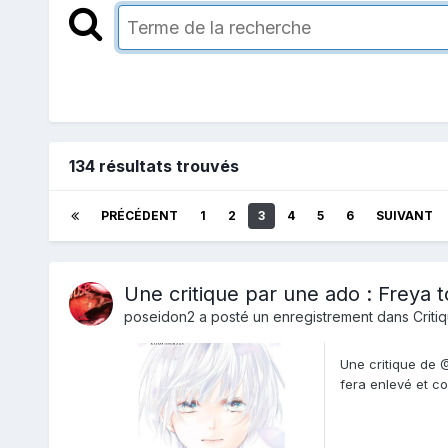
134 résultats trouvés
PRÉCÉDENT
1
2
3
4
5
6
SUIVANT
Une critique par une ado : Freya 
poseidon2
a posté un enregistrement dans
Criti
Une critique de 
fera enlevé et com