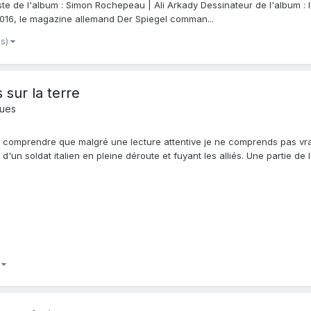
ste de l'album : Simon Rochepeau | Ali Arkady Dessinateur de l'album : 
2016, le magazine allemand Der Spiegel comman...
us)
 sur la terre
ques
n comprendre que malgré une lecture attentive je ne comprends pas vraime
é d'un soldat italien en pleine déroute et fuyant les alliés. Une partie de l
)