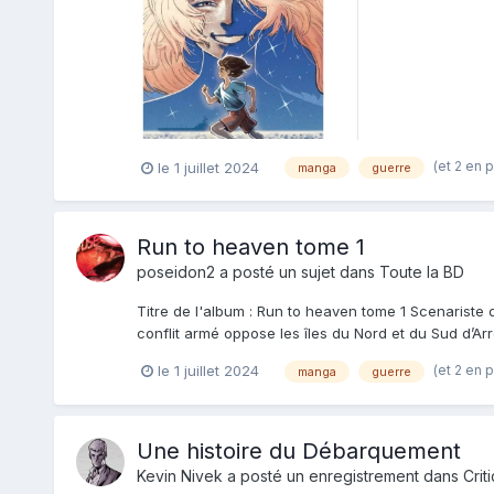
me suis de...
(et 2 en 
le 1 juillet 2024
manga
guerre
Run to heaven tome 1
poseidon2
a posté un sujet dans
Toute la BD
Titre de l'album : Run to heaven tome 1 Scenariste 
conflit armé oppose les îles du Nord et du Sud d’Arr
(et 2 en 
le 1 juillet 2024
manga
guerre
Une histoire du Débarquement
Kevin Nivek
a posté un enregistrement dans
Crit