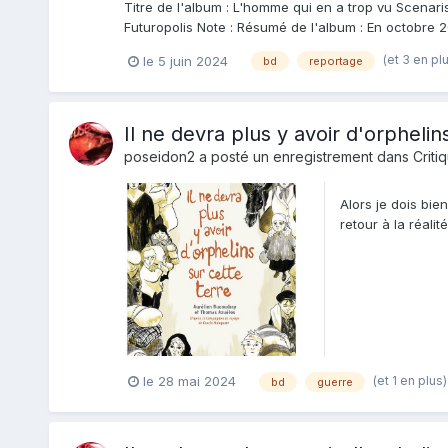
Titre de l'album : L'homme qui en a trop vu Scenari
Futuropolis Note : Résumé de l'album : En octobre 
(et 3 en pl
le 5 juin 2024
bd
reportage
Il ne devra plus y avoir d'orphelins
poseidon2
a posté un enregistrement dans
Criti
Alors je dois bie
retour à la réalit
(et 1 en plus
le 28 mai 2024
bd
guerre