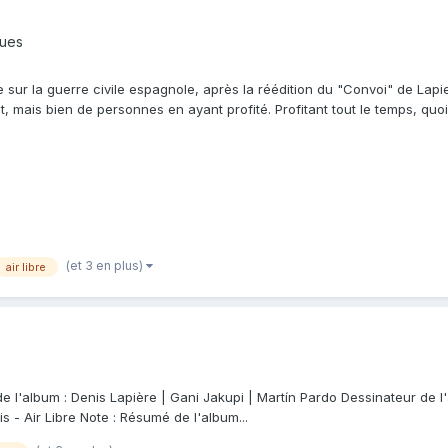
ques
 sur la guerre civile espagnole, après la réédition du "Convoi" de Lapi
it, mais bien de personnes en ayant profité. Profitant tout le temps, quoi q
(et 3 en plus)
air libre
e l'album : Denis Lapière | Gani Jakupi | Martín Pardo Dessinateur de l
s - Air Libre Note : Résumé de l'album...