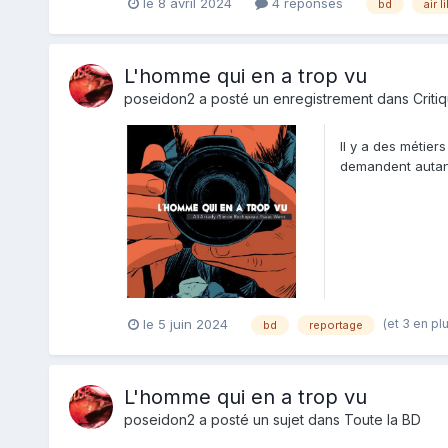
le 8 avril 2024
4 réponses
bd
air l
L'homme qui en a trop vu
poseidon2
a posté un enregistrement dans
Criti
Il y a des métier
demandent autant 
(et 3 en pl
le 5 juin 2024
bd
reportage
L'homme qui en a trop vu
poseidon2
a posté un sujet dans
Toute la BD