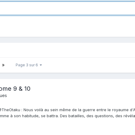
Page 3 sur 6
tome 9 & 10
ques
@TheOtaku : Nous voilà au sein même de la guerre entre le royaume d'Ash
me à son habitude, se battra. Des batailles, des questions, des révélation