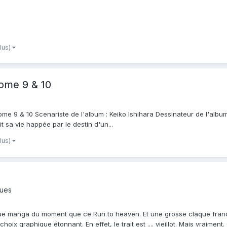
plus)
tome 9 & 10
ome 9 & 10 Scenariste de l'album : Keiko Ishihara Dessinateur de l'album 
t sa vie happée par le destin d'un...
plus)
ques
que manga du moment que ce Run to heaven. Et une grosse claque frança
hoix graphique étonnant. En effet, le trait est .... vieillot. Mais vraime