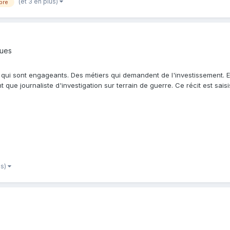
(et 3 en plus)
ibre
ques
s qui sont engageants. Des métiers qui demandent de l'investissement. 
que journaliste d'investigation sur terrain de guerre. Ce récit est saisis
us)