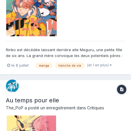
Ririko est décédée laissant derrière elle Meguru, une petite fille
de six ans. La grand mère convoque les deux potentiels pères :
Sentarô un compositeur qui travaille dans l'ombre d'un autre et
(et 1 en plus)
le 8 juillet
manga
tranche de vie
Tôma, qui a tout du voyou. L'objectif est simple, ils doivent vivre
tous les deux pendant trois mois avec...
Au temps pour elle
The_PoP
a posté un enregistrement dans
Critiques