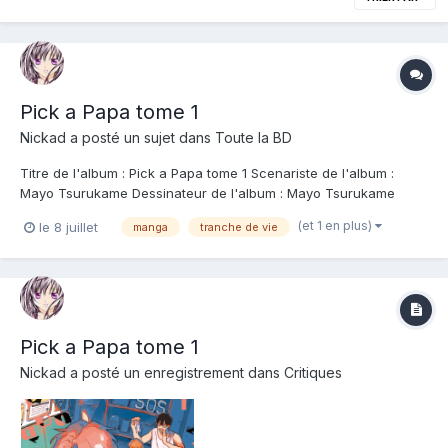
Pick a Papa tome 1
Nickad
a posté un sujet dans
Toute la BD
Titre de l'album : Pick a Papa tome 1 Scenariste de l'album :
Mayo Tsurukame Dessinateur de l'album : Mayo Tsurukame
Coloriste : Editeur de l'album : Taifu Note : Résumé de l'album :
(et 1 en plus)
le 8 juillet
manga
tranche de vie
Une comédie familiale et romantique renversante ! À la mort de
son ancienne petite amie R...
Pick a Papa tome 1
Nickad
a posté un enregistrement dans
Critiques