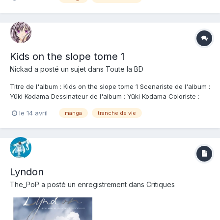
joue du piano. Dans cette nouvelle école, il fait la rencontre de
Ritsuko, la déléguée de classe pour qui il v...
Kids on the slope tome 1
Nickad
a posté un sujet dans
Toute la BD
Titre de l'album : Kids on the slope tome 1 Scenariste de l'album :
Yûki Kodama Dessinateur de l'album : Yûki Kodama Coloriste :
Editeur de l'album : Mangetsu Note : Résumé de l'album : Début
le 14 avril
manga
tranche de vie
de l'été 1966. Kaoru quitte Yokosuka pour rejoindre un lycée de
province. Contra...
Lyndon
The_PoP
a posté un enregistrement dans
Critiques