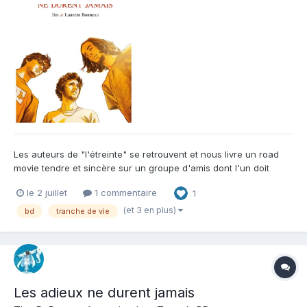
Les auteurs de "l'étreinte" se retrouvent et nous livre un road
movie tendre et sincère sur un groupe d'amis dont l'un doit
affronter le deuil d'un père qu'il n'a que peu connu. Simple,
le 2 juillet
1 commentaire
1
souvent juste, touchant mais sans en faire trop cet ouvrage
nous plonge assez souvent dans la contemplation, et un...
(et 3 en plus)
bd
tranche de vie
Les adieux ne durent jamais