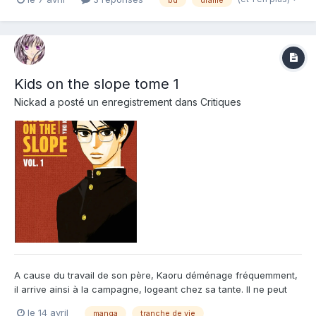
de l'album : Dans la région, les trésors, ça ne court pas les rues.
Mais les boulots no...
Kids on the slope tome 1
Nickad
a posté un enregistrement dans
Critiques
A cause du travail de son père, Kaoru déménage fréquemment,
il arrive ainsi à la campagne, logeant chez sa tante. Il ne peut
pas faire ce qu'il veut et doit prendre des précautions quand il
le 14 avril
manga
tranche de vie