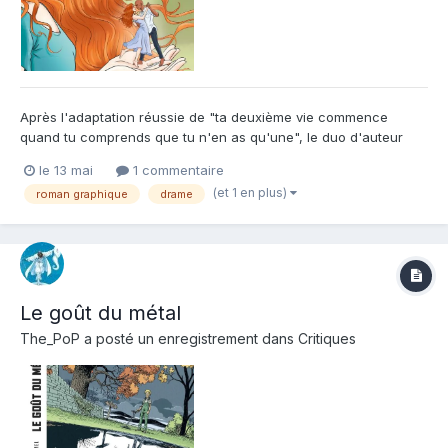
Après l'adaptation réussie de "ta deuxième vie commence
quand tu comprends que tu n'en as qu'une", le duo d'auteur
constitué par le scénariste Lylian et la dessinatrice Sophie
le 13 mai
1 commentaire
Ruffieux continue sur sa lancée et nous livre un nouveau roman
(et 1 en plus)
roman graphique
drame
graphique illustrant une tranche de vie d'un couple, de ses d...
Le goût du métal
The_PoP
a posté un enregistrement dans
Critiques