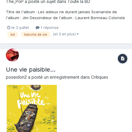
The_PoP
a posté un sujet dans
Toute la BD
Titre de l'album : Les adieux ne durent jamais Scenariste de
l'album : Jim Dessinateur de l'album : Laurent Bonneau Coloriste
: Editeur de l'album : Grand Angle Note : Résumé de l'album : On
le 2 juillet
1 réponse
ne meurt pas vraiment. On se transforme en un silence... qui bat
(et 3 en plus)
bd
tranche de vie
plus ou moins fo...
Une vie paisible...
poseidon2
a posté un enregistrement dans
Critiques