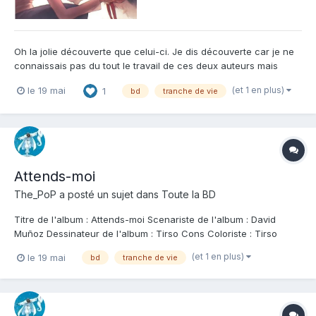
Oh la jolie découverte que celui-ci. Je dis découverte car je ne
connaissais pas du tout le travail de ces deux auteurs mais
c'est peu dire que la couverture me faisait déjà de l'oeil. Bon on
(et 1 en plus)
le 19 mai
1
bd
tranche de vie
ne va pas se mentir, en voyant cette couverture et en lisant
cette histoire, il m'était difficile de n...
Attends-moi
The_PoP
a posté un sujet dans
Toute la BD
Titre de l'album : Attends-moi Scenariste de l'album : David
Muñoz Dessinateur de l'album : Tirso Cons Coloriste : Tirso
Cons Editeur de l'album : Le Lombard Note : Résumé de l'album :
(et 1 en plus)
le 19 mai
bd
tranche de vie
Lorsque son village est évacué d'urgence à cause d'un incident
nucléaire, une sexagénair...