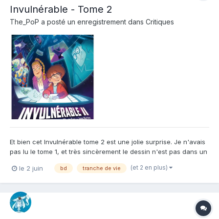
Invulnérable - Tome 2
The_PoP
a posté un enregistrement dans
Critiques
Et bien cet Invulnérable tome 2 est une jolie surprise. Je n'avais
pas lu le tome 1, et très sincèrement le dessin n'est pas dans un
style que j'apprécie plus que cela habituellement car cela me
(et 2 en plus)
le 2 juin
bd
tranche de vie
rappelle un peu trop les dessins animés modernes. bref, je ne
m'attendais pas à prendre une petite calott...