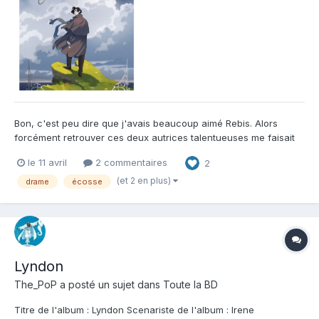
Bon, c'est peu dire que j'avais beaucoup aimé Rebis. Alors
forcément retrouver ces deux autrices talentueuses me faisait
très envie... Le thème de ce Lyndon n'était par contre pas
le 11 avril
2 commentaires
2
vraiment pour moi à la base, n'étant pas plus féru que cela de
ce genre d'histoire et en ayant lu pas mal depuis quelque...
(et 2 en plus)
drame
écosse
Lyndon
The_PoP
a posté un sujet dans
Toute la BD
Titre de l'album : Lyndon Scenariste de l'album : Irene