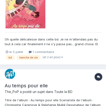
Oh quelle délicatesse dans cette bd. Je ne m'attendais pas du
tout à cela car finalement il ne s'y passe pas... grand chose. Et
pourtant à travers ces instants et ces dialogues presque en huis
le 5 juillet
1 commentaire
clos, beaucoup de sujets sont abordés, et ce tout autour d'un
(et 2 en plus)
bd
tranche de vie
personnages principal qui finalement ne parle...
Au temps pour elle
The_PoP
a posté un sujet dans
Toute la BD
Titre de l'album : Au temps pour elle Scenariste de l'album :
Christophe Cazenove & Stéphanie Mullié Dessinateur de l'album