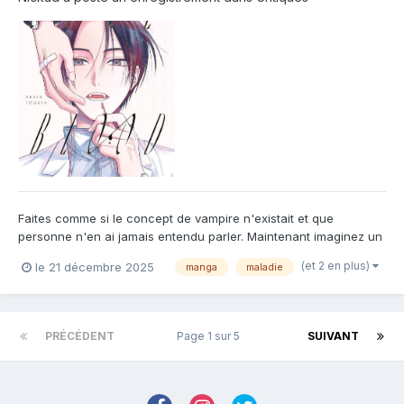
Faites comme si le concept de vampire n'existait et que
personne n'en ai jamais entendu parler. Maintenant imaginez un
monde où un homme quelconque se réveillerait avec une
(et 2 en plus)
le 21 décembre 2025
manga
maladie
étrange maladie, une maladie qui le fatigue en plein soleil, où
son corps ne semble pas vieillir et où seul le sang peut le nou...
PRÉCÉDENT
Page 1 sur 5
SUIVANT