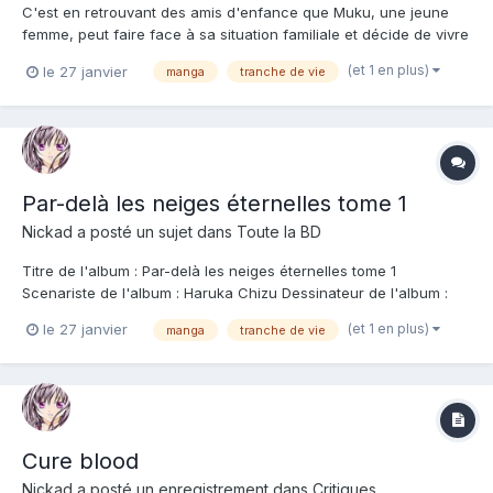
C'est en retrouvant des amis d'enfance que Muku, une jeune
femme, peut faire face à sa situation familiale et décide de vivre
enfin pour elle-même. Famille toxique nous voilà !! Après la
(et 1 en plus)
le 27 janvier
manga
tranche de vie
disparition de son père, Muku, sa mère et sa sœur sont allées
habiter chez les grands-parents. Avec le temps...
Par-delà les neiges éternelles tome 1
Nickad
a posté un sujet dans
Toute la BD
Titre de l'album : Par-delà les neiges éternelles tome 1
Scenariste de l'album : Haruka Chizu Dessinateur de l'album :
Haruka Chizu Coloriste : Editeur de l'album : Delcourt - Tonkam
(et 1 en plus)
le 27 janvier
manga
tranche de vie
Note : Résumé de l'album : Quelle décision prendre lorsque le
devoir et la raison s'oppos...
Cure blood
Nickad
a posté un enregistrement dans
Critiques