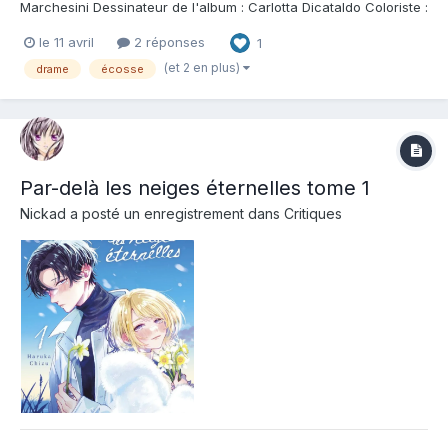
Marchesini Dessinateur de l'album : Carlotta Dicataldo Coloriste :
Carlotta Dicataldo Editeur de l'album : Le Lombard Note : Résumé
le 11 avril
2 réponses
1
de l'album : Le nouveau roman graphique coup de coeur des
autrices de Rebis. Écosse....
(et 2 en plus)
drame
écosse
Par-delà les neiges éternelles tome 1
Nickad
a posté un enregistrement dans
Critiques