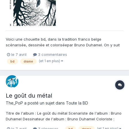
Voici une chouette bd, dans la tradition franco belge
scénarisée, dessinée et coloriséepar Bruno Duhamel. On y suit
une tranche de vie dans un coin de la France rurale bousculée
le 7 avril
3 commentaires
par la passion dévorante des chasseurs/pilleurs de trésors. Des
(et 1 en plus)
bd
drame
destins s'entrecroisent dans cette histoire qui nous entra...
Le goût du métal
The_PoP
a posté un sujet dans
Toute la BD
Titre de l'album : Le goût du métal Scenariste de l'album : Bruno
Duhamel Dessinateur de l'album : Bruno Duhamel Coloriste :
Bruno Duhamel Editeur de l'album : Grand Angle Note : Résumé
(et 1 en plus)
le 7 avril
3 réponses
bd
drame