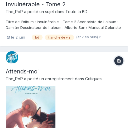
Invulnérable - Tome 2
The_PoP
a posté un sujet dans
Toute la BD
Titre de l'album : Invulnérable - Tome 2 Scenariste de l'album :
Damián Dessinateur de l'album : Alberto Sanz Mariscal Coloriste
: Editeur de l'album : Grand Angle Note : Résumé de l'album : Un
(et 2 en plus)
le 2 juin
bd
tranche de vie
récit tendre, drôle et plein d'énergie sur la force des rêves et la
persévéran...
Attends-moi
The_PoP
a posté un enregistrement dans
Critiques