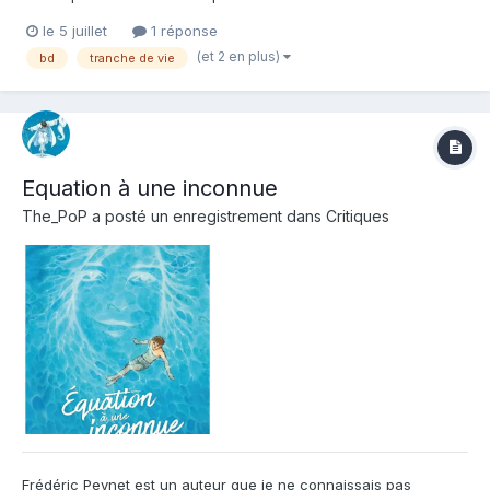
: Céline Théraulaz Coloriste : Céline Théraulaz Editeur de
le 5 juillet
1 réponse
l'album : Grand Angle Note : Résumé de l'album : Une pianiste
(et 2 en plus)
bd
tranche de vie
virtuose incapable de jouer...
Equation à une inconnue
The_PoP
a posté un enregistrement dans
Critiques
Frédéric Peynet est un auteur que je ne connaissais pas