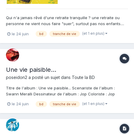
Qui n'a jamais rêvé d'une retraite tranquille ? une retraite ou
personne ne vient nous faire "suer", surtout pas nos enfants....
Une retraite paisible dont Denis essaye de profiter quitte à ne
(et 1 en plus)
le 24 juin
bd
tranche de vie
surtout pas s'imposer de changement. Cela jusqu'à ce qu'un
berceau heurte son bateau et change sa vie....
Une vie paisible...
poseidon2
a posté un sujet dans
Toute la BD
Titre de l'album : Une vie paisible... Scenariste de l'album :
Swann Meralli Dessinateur de l'album : Jop Coloriste : Jop
Editeur de l'album : Dargaud Note : Résumé de l'album : Du fond
(et 1 en plus)
le 24 juin
bd
tranche de vie
de sa retraite, Denis mène une vie cadencée et sans surprise,
doucement rythmée par les...