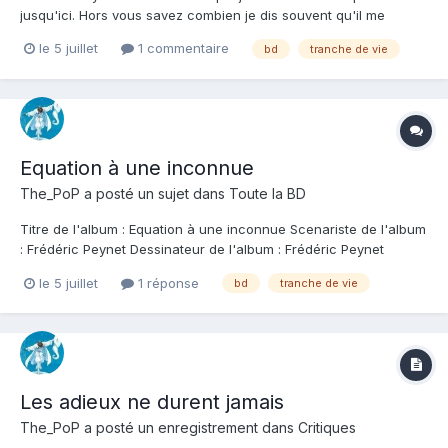
jusqu'ici. Hors vous savez combien je dis souvent qu'il me
semble très délicat pour un auteur de bd aujourd'hui d'être à la
le 5 juillet
1 commentaire
bd
tranche de vie
fois scénariste, dessinateur et coloriste de sa bd. Et bien
Frédéric Peynet nous montre avec son "Equation à une
inconnu...
Equation à une inconnue
The_PoP
a posté un sujet dans
Toute la BD
Titre de l'album : Equation à une inconnue Scenariste de l'album
: Frédéric Peynet Dessinateur de l'album : Frédéric Peynet
Coloriste : Frédéric Peynet Editeur de l'album : Grand Angle Note
le 5 juillet
1 réponse
bd
tranche de vie
: Résumé de l'album : L'amour flou, c'est parfois le début d'une
grande aventure !...
Les adieux ne durent jamais
The_PoP
a posté un enregistrement dans
Critiques