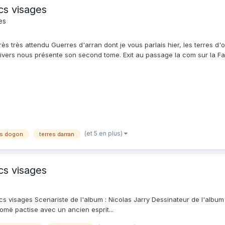
cs visages
es
très très attendu Guerres d'arran dont je vous parlais hier, les terres d
ers nous présente son second tome. Exit au passage la com sur la Fanta
(et 5 en plus)
es dogon
terres darran
cs visages
s visages Scenariste de l'album : Nicolas Jarry Dessinateur de l'album : 
tomë pactise avec un ancien esprit...