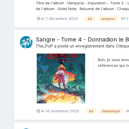
Titre de l'album : Vampyria - Inquisition - Tome 2 -
de l'album : Soleil Note : Résumé de l'album : Chaq
(et 2
le 7 décembre 2023
bd
vampires
Sangre - Tome 4 - Donnadion le B
The_PoP
a posté un enregistrement dans
Critiqu
Bon, je vous avo
références qui no
Las, ici on approc
(
le 14 novembre 2023
bd
fantastique