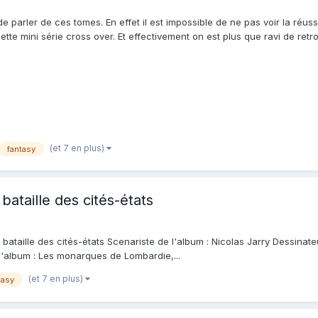
le de parler de ces tomes. En effet il est impossible de ne pas voir la réu
ette mini série cross over. Et effectivement on est plus que ravi de ret
(et 7 en plus)
fantasy
bataille des cités-états
bataille des cités-états Scenariste de l'album : Nicolas Jarry Dessinateur
 l'album : Les monarques de Lombardie,...
(et 7 en plus)
tasy