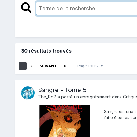
30 résultats trouvés
1
2
SUIVANT
Page 1 sur 2
Sangre - Tome 5
The_PoP
a posté un enregistrement dans
Critiqu
Sangre est une sé
faire 6 tomes su
questionnements 