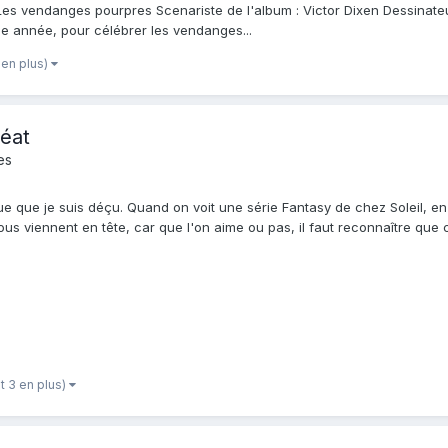
 Les vendanges pourpres Scenariste de l'album : Victor Dixen Dessinateur 
ue année, pour célébrer les vendanges...
 en plus)
éat
es
ue que je suis déçu. Quand on voit une série Fantasy de chez Soleil, e
us viennent en tête, car que l'on aime ou pas, il faut reconnaître que
...
et 3 en plus)