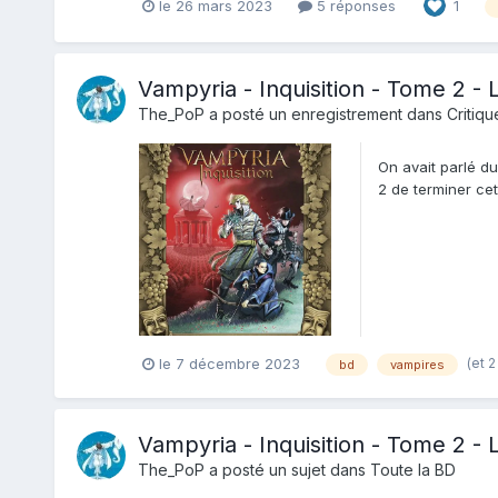
le 26 mars 2023
5 réponses
1
Vampyria - Inquisition - Tome 2 
The_PoP
a posté un enregistrement dans
Critiqu
On avait parlé du
2 de terminer cet
intr...
(et 2
le 7 décembre 2023
bd
vampires
Vampyria - Inquisition - Tome 2 
The_PoP
a posté un sujet dans
Toute la BD