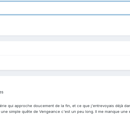
es
rie qui approche doucement de la fin, et ce que j'entrevoyais déjà dan
r une simple quête de Vengeance c'est un peu long. Il me manque une
plus présent...