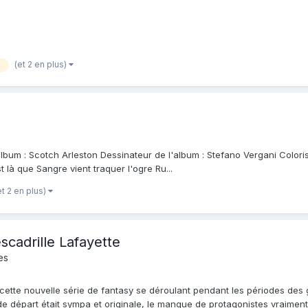
(et 2 en plus)
l
album : Scotch Arleston Dessinateur de l'album : Stefano Vergani Coloris
 là que Sangre vient traquer l'ogre Ru...
et 2 en plus)
scadrille Lafayette
es
 cette nouvelle série de fantasy se déroulant pendant les périodes des
 de départ était sympa et originale, le manque de protagonistes vraiment m