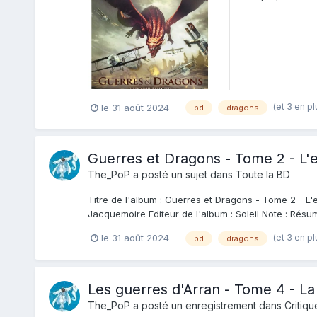
la...
(et 3 en p
le 31 août 2024
bd
dragons
Guerres et Dragons - Tome 2 - L'e
The_PoP
a posté un sujet dans
Toute la BD
Titre de l'album : Guerres et Dragons - Tome 2 - L'e
Jacquemoire Editeur de l'album : Soleil Note : Résum
(et 3 en p
le 31 août 2024
bd
dragons
Les guerres d'Arran - Tome 4 - La 
The_PoP
a posté un enregistrement dans
Critiqu