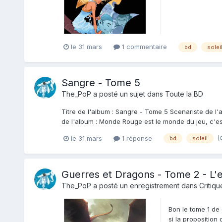
le 31 mars
1 commentaire
bd
solei
Sangre - Tome 5
The_PoP
a posté un sujet dans
Toute la BD
Titre de l'album : Sangre - Tome 5 Scenariste de l'
de l'album : Monde Rouge est le monde du jeu, c'est
(
le 31 mars
1 réponse
bd
soleil
Guerres et Dragons - Tome 2 - L'e
The_PoP
a posté un enregistrement dans
Critiqu
Bon le tome 1 de
si la proposition