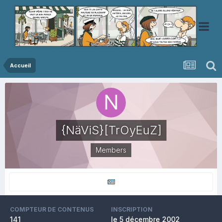
Accueil
{NäViS}[TrOyEuZ]
Members
COMPTEUR DE CONTENUS
INSCRIPTION
141
le 5 décembre 2002