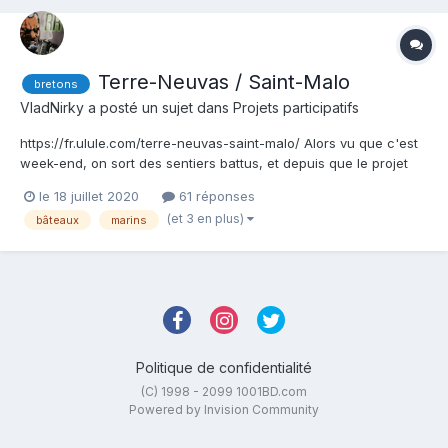
Terre-Neuvas / Saint-Malo
bretons
VladNirky
a posté un sujet dans
Projets participatifs
https://fr.ulule.com/terre-neuvas-saint-malo/ Alors vu que c'est
week-end, on sort des sentiers battus, et depuis que le projet
Dune m'a forcé à m'inscrire sur Ulule, et bien je regarde ce qui
le 18 juillet 2020
61 réponses
s'y passe de temps à autre. Et là je pense qu'un projet m'a tapé
(et 3 en plus)
bâteaux
marins
dans l’œil bien comme il faut. Terre-...
Politique de confidentialité
(C) 1998 - 2099 1001BD.com
Powered by Invision Community