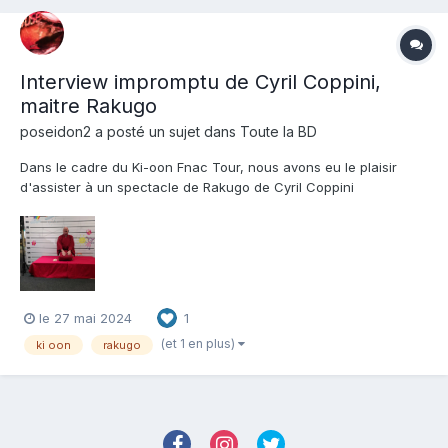
Interview impromptu de Cyril Coppini,
maitre Rakugo
poseidon2
a posté un sujet dans
Toute la BD
Dans le cadre du Ki-oon Fnac Tour, nous avons eu le plaisir
d'assister à un spectacle de Rakugo de Cyril Coppini
(https://cyco-o.com/fr). Un super spectacle à l'issue duquel Cyril
a gentiment accepté de répondre à quelques questions
impromptues. Questions qui se sont révélées dépasser le simple
cadr...
le 27 mai 2024
1
(et 1 en plus)
ki oon
rakugo