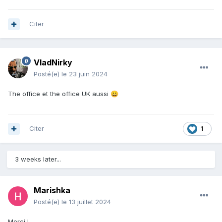
Citer
VladNirky
Posté(e)
le 23 juin 2024
The office et the office UK aussi
😀
Citer
1
3 weeks later...
Marishka
Posté(e)
le 13 juillet 2024
Merci !