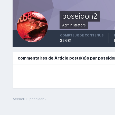
poseidon2
Administrators
COMPTEUR DE CONTENUS
32 681
commentaires de Article posté(e)s par poseido
Accueil
poseidon2