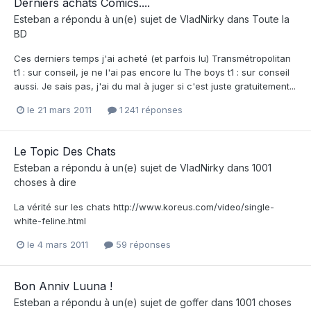
Derniers achats Comics....
Esteban
a répondu à un(e) sujet de
VladNirky
dans
Toute la
BD
Ces derniers temps j'ai acheté (et parfois lu) Transmétropolitan
t1 : sur conseil, je ne l'ai pas encore lu The boys t1 : sur conseil
aussi. Je sais pas, j'ai du mal à juger si c'est juste gratuitement...
le 21 mars 2011
1 241 réponses
Le Topic Des Chats
Esteban
a répondu à un(e) sujet de
VladNirky
dans
1001
choses à dire
La vérité sur les chats http://www.koreus.com/video/single-
white-feline.html
le 4 mars 2011
59 réponses
Bon Anniv Luuna !
Esteban
a répondu à un(e) sujet de
goffer
dans
1001 choses