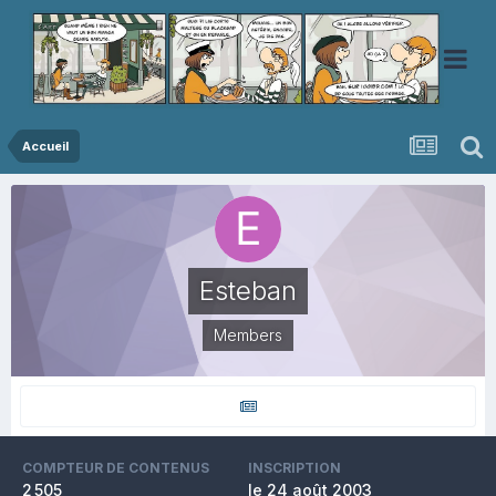
Accueil
Esteban
Members
COMPTEUR DE CONTENUS
INSCRIPTION
2 505
le 24 août 2003