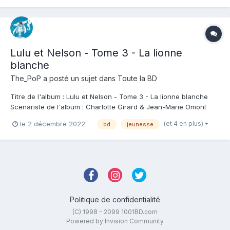
jeunesse, avec un thème chouette et pas mal de...
Lulu et Nelson - Tome 3 - La lionne
blanche
The_PoP
a posté un sujet dans
Toute la BD
Titre de l'album : Lulu et Nelson - Tome 3 - La lionne blanche
Scenariste de l'album : Charlotte Girard & Jean-Marie Omont
Dessinateur de l'album : Aurélie Neyret Coloriste : Aurélie Neyret
(et 4 en plus)
le 2 décembre 2022
bd
jeunesse
Editeur de l'album : Soleil - Metamorphoses Note : Résumé de
l'album : À leur arriv...
Politique de confidentialité
(C) 1998 - 2099 1001BD.com
Powered by Invision Community