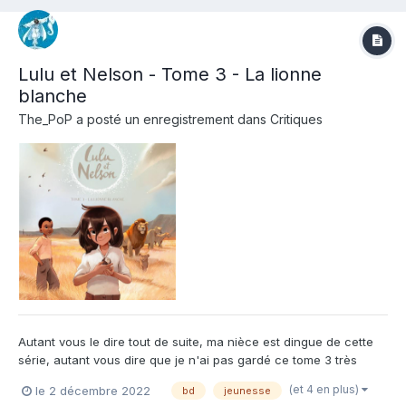
Lulu et Nelson - Tome 3 - La lionne
blanche
The_PoP
a posté un enregistrement dans
Critiques
Autant vous le dire tout de suite, ma nièce est dingue de cette
série, autant vous dire que je n'ai pas gardé ce tome 3 très
longtemps en main. Son verdict est limpide : elle aime beaucoup.
(et 4 en plus)
le 2 décembre 2022
bd
jeunesse
Mon verdict est dans la même lignée, c'est de la très belle BD