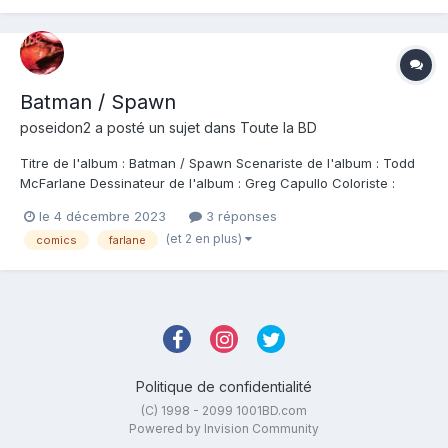
Batman / Spawn
poseidon2
a posté un sujet dans
Toute la BD
Titre de l'album : Batman / Spawn Scenariste de l'album : Todd
McFarlane Dessinateur de l'album : Greg Capullo Coloriste :
Greg Capullo Editeur de l'album : Urban Comics Note : Résumé
le 4 décembre 2023
3 réponses
de l'album : Deux héros, maudits par de sombres tragédies,
(et 2 en plus)
comics
farlane
voient leurs chemins se croise...
Politique de confidentialité
(C) 1998 - 2099 1001BD.com
Powered by Invision Community