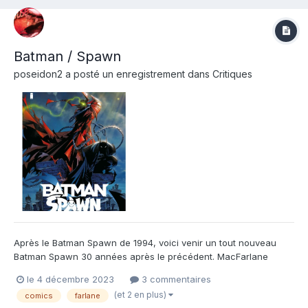
Batman / Spawn
poseidon2
a posté un enregistrement dans
Critiques
Après le Batman Spawn de 1994, voici venir un tout nouveau
Batman Spawn 30 années après le précédent. MacFarlane
remet ça et pas avec n'importe qui. Rien de moins que Greg
le 4 décembre 2023
3 commentaires
Cappulo au dessin. Autant vous dire que graphiquement, c'est
(et 2 en plus)
comics
farlane
top ! Et l'histoire est elle même très sympa. Bien plus que les p...