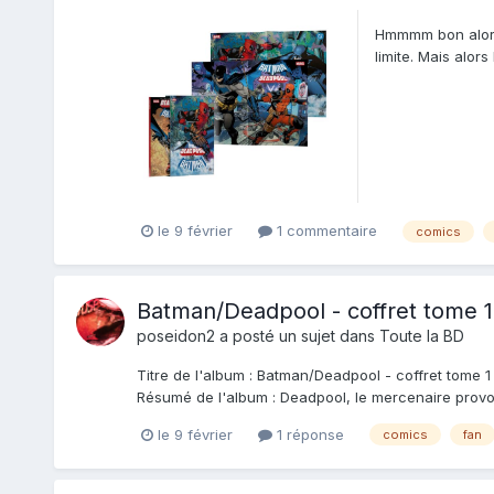
Hmmmm bon alors 
limite. Mais alor
le 9 février
1 commentaire
comics
Batman/Deadpool - coffret tome 1
poseidon2
a posté un sujet dans
Toute la BD
Titre de l'album : Batman/Deadpool - coffret tome 1 S
Résumé de l'album : Deadpool, le mercenaire provoca
le 9 février
1 réponse
comics
fan