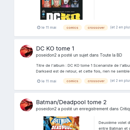
(et 2 en plu
le 11 mai
comics
crossover
DC KO tome 1
poseidon2
a posté un sujet dans
Toute la BD
Titre de l'album : DC KO tome 1 Scenariste de l'album
Darkseid est de retour, et cette fois, rien ne semble 
(et 2 en plu
le 11 mai
comics
crossover
Batman/Deadpool tome 2
poseidon2
a posté un enregistrement dans
Criti
Deuxième volet d
entre Batman et 