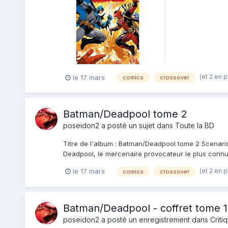
plutôt à leurs...
(et 2 en 
le 17 mars
comics
crossover
Batman/Deadpool tome 2
poseidon2
a posté un sujet dans
Toute la BD
Titre de l'album : Batman/Deadpool tome 2 Scenariste
Deadpool, le mercenaire provocateur le plus connu 
(et 2 en 
le 17 mars
comics
crossover
Batman/Deadpool - coffret tome 1
poseidon2
a posté un enregistrement dans
Criti