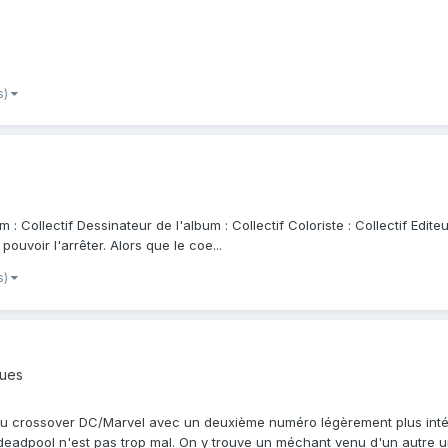
s)
 : Collectif Dessinateur de l'album : Collectif Coloriste : Collectif Edi
pouvoir l'arrêter. Alors que le coe...
s)
ques
u crossover DC/Marvel avec un deuxième numéro légèrement plus intéress
deadpool n'est pas trop mal. On y trouve un méchant venu d'un autre un