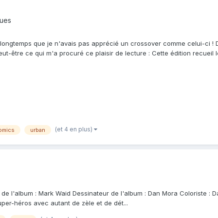
ques
it longtemps que je n'avais pas apprécié un crossover comme celui-ci !
ut-être ce qui m'a procuré ce plaisir de lecture : Cette édition recueil l
(et 4 en plus)
omics
urban
e de l'album : Mark Waid Dessinateur de l'album : Dan Mora Coloriste :
uper-héros avec autant de zèle et de dét...