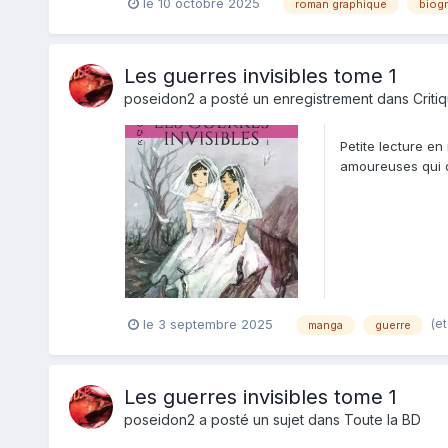
le 10 octobre 2025
roman graphique
biog
Les guerres invisibles tome 1
poseidon2
a posté un enregistrement dans
Criti
Petite lecture en
amoureuses qui o
époques qui...
(et
le 3 septembre 2025
manga
guerre
Les guerres invisibles tome 1
poseidon2
a posté un sujet dans
Toute la BD