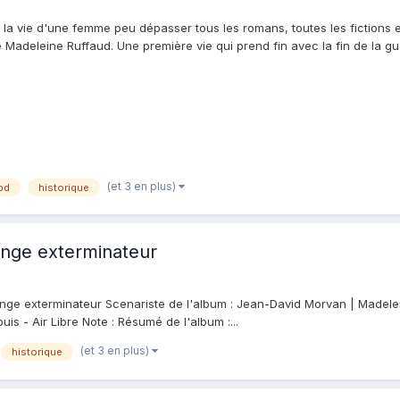
a vie d'une femme peu dépasser tous les romans, toutes les fictions et t
 Madeleine Ruffaud. Une première vie qui prend fin avec la fin de la guerre
(et 3 en plus)
bd
historique
ange exterminateur
'ange exterminateur Scenariste de l'album : Jean-David Morvan | Madelei
uis - Air Libre Note : Résumé de l'album :...
(et 3 en plus)
historique