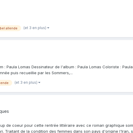
(et 3 en plus)
bel allende
album : Paula Lomas Dessinateur de l'album : Paula Lomas Coloriste : Pa
onnée puis recueillie par les Sommers,...
(et 3 en plus)
llende
iques
up de coeur pour cette rentrée littéraire avec ce roman graphique so
 Traitant de la condition des femmes dans son pays d'origine l'Iran, s