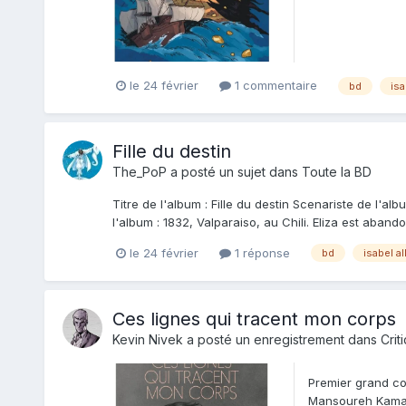
le 24 février
1 commentaire
bd
isa
Fille du destin
The_PoP
a posté un sujet dans
Toute la BD
Titre de l'album : Fille du destin Scenariste de l'
l'album : 1832, Valparaiso, au Chili. Eliza est aband
le 24 février
1 réponse
bd
isabel a
Ces lignes qui tracent mon corps
Kevin Nivek
a posté un enregistrement dans
Crit
Premier grand co
Mansoureh Kamari.