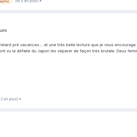
(et 5 en plus)
raphie
ques
 retard pré vacances.... et une très belle lecture que je vous encoura
nt vu la défaite du Japon les séparer de façon très brutale. Deux fem
 2 en plus)