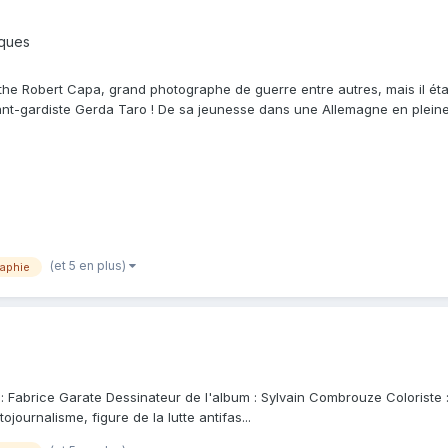
iques
the Robert Capa, grand photographe de guerre entre autres, mais il éta
avant-gardiste Gerda Taro ! De sa jeunesse dans une Allemagne en plein
(et 5 en plus)
raphie
 : Fabrice Garate Dessinateur de l'album : Sylvain Combrouze Coloriste :
journalisme, figure de la lutte antifas...