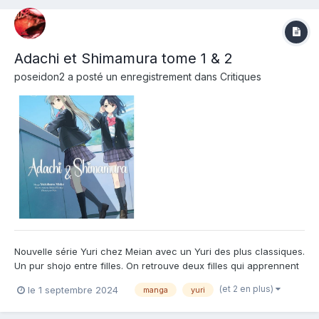
Adachi et Shimamura tome 1 & 2
poseidon2
a posté un enregistrement dans
Critiques
Nouvelle série Yuri chez Meian avec un Yuri des plus classiques.
Un pur shojo entre filles. On retrouve deux filles qui apprennent
à se connaitre en tant qu'amies avec une des deux dont le
(et 2 en plus)
le 1 septembre 2024
manga
yuri
sentiment changent et qui rêve de plus sans réussir à l'avouer.
C'est mignon tout plein. Sans grande...