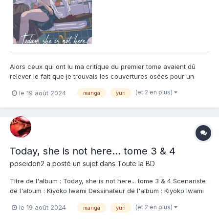
Alors ceux qui ont lu ma critique du premier tome avaient dû
relever le fait que je trouvais les couvertures osées pour un
manga qui ne l'était pas forcément. Et bien.... c'était pour nous
(et 2 en plus)
le 19 août 2024
manga
yuri
préparer à ce tome 3 qui est lui vraiment osé avec une scène
de nuit entre Yuni et Fuko qui ne cache rien du to...
Today, she is not here... tome 3 & 4
poseidon2
a posté un sujet dans
Toute la BD
Titre de l'album : Today, she is not here... tome 3 & 4 Scenariste
de l'album : Kiyoko Iwami Dessinateur de l'album : Kiyoko Iwami
Coloriste : Editeur de l'album : Meian Note : Résumé de l'album :
(et 2 en plus)
le 19 août 2024
manga
yuri
Le pas est franchi. Yuni a passé la nuit avec Fûko, à Osaka. Et si