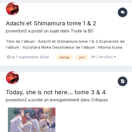
Adachi et Shimamura tome 1 & 2
poseidon2
a posté un sujet dans
Toute la BD
Titre de l'album : Adachi et Shimamura tome 1 & 2 Scenariste de
l'album : Yuzuhara Moke Dessinateur de l'album : Hitoma Iruma
Coloriste : Editeur de l'album : Meian Note : Résumé de l'album :
(et 2 en plus)
le 1 septembre 2024
manga
yuri
Adachi Une lycéenne qui sèche les cours. Shimamura Ce n'est
pas Adachi, mais c'e...
Today, she is not here... tome 3 & 4
poseidon2
a posté un enregistrement dans
Critiques