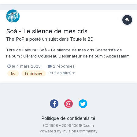
Soà - Le silence de mes cris
The_PoP
a posté un sujet dans
Toute la BD
Titre de l'album : Soà - Le silence de mes cris Scenariste de
l'album : Gérard Cousseau Dessinateur de l'album : Abdessalam
"Shinja" Mouataqid Coloriste : Abdessalam "Shinja" Mouataqid
le 4 mars 2025
2 réponses
Editeur de l'album : Grand Angle Note : Résumé de l'album : Une
(et 2 en plus)
bd
féminisme
fantastique histoire de...
Politique de confidentialité
(C) 1998 - 2099 1001BD.com
Powered by Invision Community