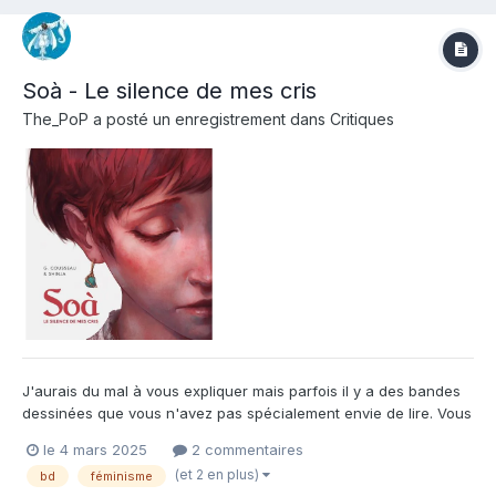
Soà - Le silence de mes cris
The_PoP
a posté un enregistrement dans
Critiques
J'aurais du mal à vous expliquer mais parfois il y a des bandes
dessinées que vous n'avez pas spécialement envie de lire. Vous
savez qu'elles sont probablement excellentes, mais l'humeur du
le 4 mars 2025
2 commentaires
jour, le thème de la bd, ou vos envies du moment ne collent pas.
(et 2 en plus)
bd
féminisme
C'est le cas avec ce Soà dont le moins que l'...