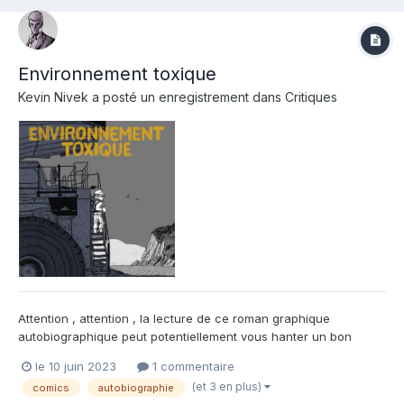
Environnement toxique
Kevin Nivek
a posté un enregistrement dans
Critiques
Attention , attention , la lecture de ce roman graphique
autobiographique peut potentiellement vous hanter un bon
moment ! Cette plongée en abîme dans les sables bitumineux
le 10 juin 2023
1 commentaire
canadiens d'une jeune femme est à couper le souffle et la
(et 3 en plus)
comics
autobiographie
chique du capitaine Haddock . Kate Beaton , fraîchement