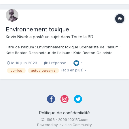
diplômée en h...
Environnement toxique
Kevin Nivek
a posté un sujet dans
Toute la BD
Titre de l'album : Environnement toxique Scenariste de l'album :
Kate Beaton Dessinateur de l'album : Kate Beaton Coloriste :
Editeur de l'album : Casterman Note : Résumé de l'album : Pour
le 10 juin 2023
1 réponse
1
rembourser son prêt étudiant, Kate n'a guère le choix : elle doit
quitter sa Nouvel...
(et 3 en plus)
comics
autobiographie
Politique de confidentialité
(C) 1998 - 2099 1001BD.com
Powered by Invision Community